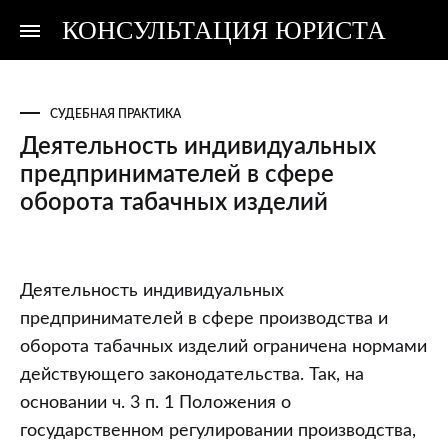
КОНСУЛЬТАЦИЯ ЮРИСТА
Консультация
Консультация
юриста
юриста
СУДЕБНАЯ ПРАКТИКА
Деятельность индивидуальных
предпринимателей в сфере
оборота табачных изделий
Деятельность
Деятельность индивидуальных
индивидуальных
предпринимателей в сфере производства и
предпринимателей
оборота табачных изделий ограничена нормами
в
действующего законодательства. Так, на
сфере
основании ч. 3 п. 1 Положения о
оборота
государственном регулировании производства,