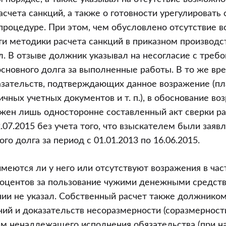
счета санкций, а также о готовности урегулировать 
роцедуре. При этом, чем обусловлено отсутствие 
ти методики расчета санкций в приказном производс
л. В отзыве должник указывал на несогласие с треб
основного долга за выполненные работы. В то же вр
зательств, подтверждающих данное возражение (п
ичных учетных документов и т. п.), в обоснование во
ен лишь односторонне составленный акт сверки ра
2.07.2015 без учета того, что взыскателем были зая
го долга за период с 01.01.2013 по 16.06.2015.
имеются ли у него или отсутствуют возражения в ча
роцентов за пользование чужими денежными средств
ии не указал. Собственный расчет также должнико
ий и доказательств несоразмерности (соразмерност
м ненадлежащего исполнения обязательства (при на