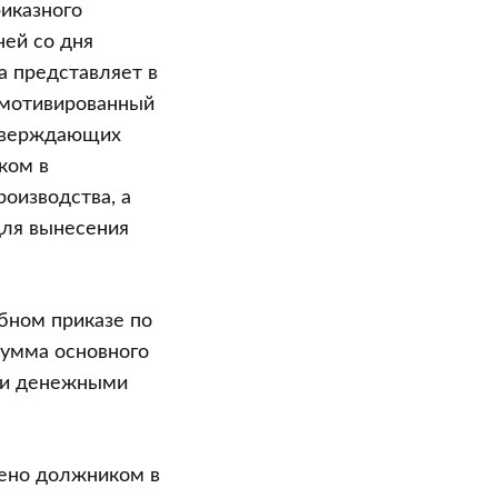
иказного
ней со дня
а представляет в
 мотивированный
дтверждающих
ком в
роизводства, а
для вынесения
бном приказе по
сумма основного
ими денежными
чено должником в