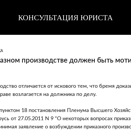
КОНСУЛЬТАЦИЯ ЮРИСТА
Консультация
Консультация
юриста
юриста
КА
казном производстве должен быть мот
одство отличается от искового тем, что бремя дока
праве возлагается на должника по делу.
е
 пунктом 18 постановления Пленума Высшего Хозяйс
усь от 27.05.2011 N 9 “О некоторых вопросах приказ
ринимая заявление о возбуждении приказного произво