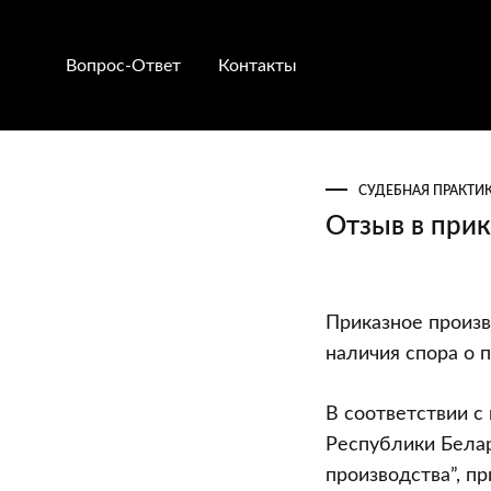
Вопрос-Ответ
Контакты
СУДЕБНАЯ ПРАКТИ
Отзыв в при
Отзыв
Приказное произв
в
наличия спора о 
приказном
производств
В соответствии с
должен
Республики Белар
быть
производства”, п