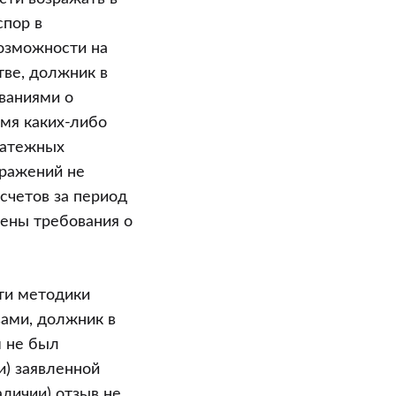
спор в
возможности на
тве, должник в
ованиями о
емя каких-либо
латежных
зражений не
счетов за период
влены требования о
сти методики
ами, должник в
м не был
и) заявленной
личии) отзыв не