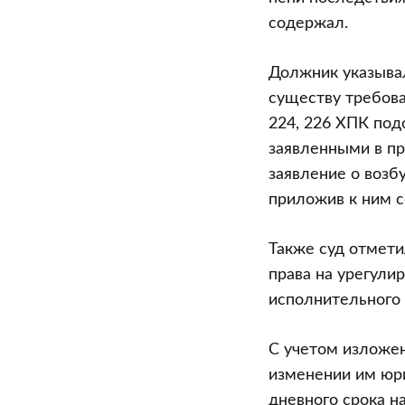
содержал.
Должник указывал
существу требова
224, 226 ХПК под
заявленными в пр
заявление о возб
приложив к ним с
Также суд отмети
права на урегули
исполнительного 
С учетом изложен
изменении им юри
дневного срока н