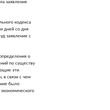
ла заявления
льного кодекса
и дней со дня
уд заявление с
определения о
ений по существу
ающие эти
 в связи с чем
ение было
 экономического