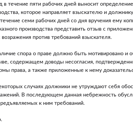
д в течение пяти рабочих дней выносит определени
водства, которое направляет взыскателю и должник
течение семи рабочих дней со дня вручения ему коп
азного производства представить отзыв с приложен
возражения против требований взыскателя.
аличие спора о праве должно быть мотивировано и 
ыве, содержащем доводы несогласия, подтвержденн
мы права, а также приложенные к нему доказательс
некоторых случаях должники не утруждают себя обо
ражений. В последующем данная небрежность обусл
предъявляемых к ним требований.
.