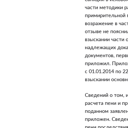
части методики ра
примирительной п
возражение в час
отзыве не поясни
взыскании части 
надлежащих дока
документов, перв
приложил. Прилож
с 01.01.2014 по 2
взыскании основно
Сведений о том, 
расчета пени и п
поданном заявлен
приложен. Сведен
пени последствия