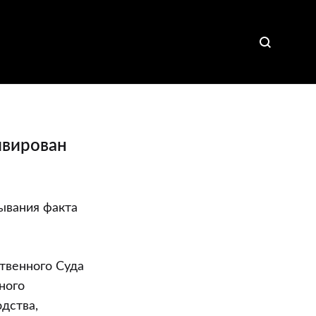
ивирован
зывания факта
твенного Суда
ного
дства,