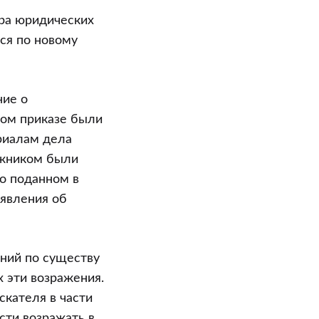
тра юридических
ся по новому
ние о
ном приказе были
риалам дела
лжником были
о поданном в
аявления об
ний по существу
 эти возражения.
скателя в части
сти возражать в