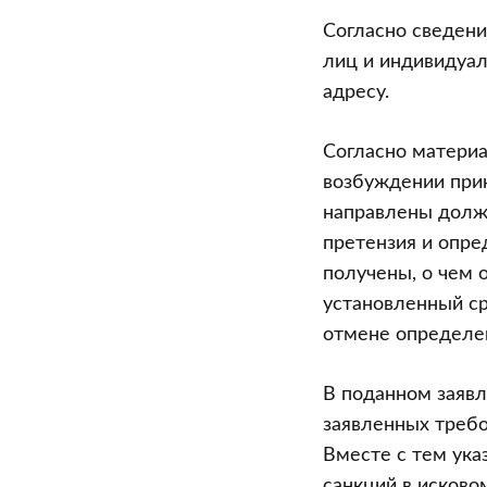
Согласно сведени
лиц и индивидуал
адресу.
Согласно материа
возбуждении прик
направлены должн
претензия и опр
получены, о чем 
установленный ср
отмене определен
В поданном заяв
заявленных треб
Вместе с тем ука
санкций в исково