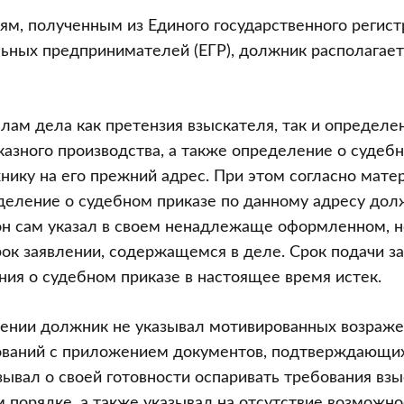
ям, полученным из Единого государственного регис
ьных предпринимателей (ЕГР), должник располагает
лам дела как претензия взыскателя, так и определе
азного производства, а также определение о судеб
ику на его прежний адрес. При этом согласно мате
еделение о судебном приказе по данному адресу до
он сам указал в своем ненадлежаще оформленном, н
ок заявлении, содержащемся в деле. Срок подачи з
ия о судебном приказе в настоящее время истек.
лении должник не указывал мотивированных возраже
ований с приложением документов, подтверждающих
зывал о своей готовности оспаривать требования взы
м порядке, а также указывал на отсутствие возможно