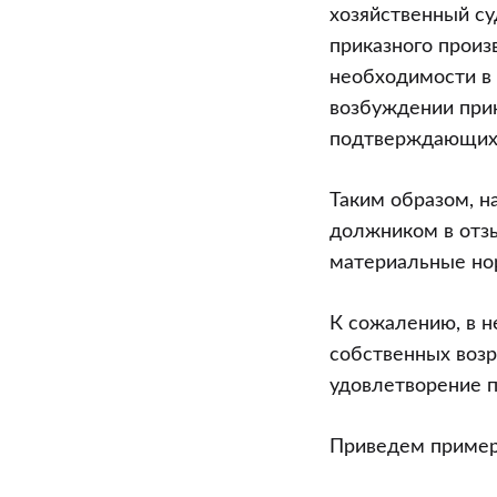
мотивирован
хозяйственный су
приказного произ
необходимости в 
возбуждении прик
подтверждающих 
Таким образом, н
должником в отз
материальные нор
К сожалению, в 
собственных воз
удовлетворение 
Приведем пример