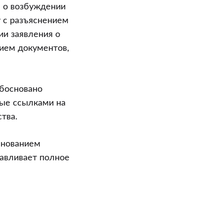
е о возбуждении
у с разъяснением
ии заявления о
ием документов,
обосновано
ые ссылками на
тва.
снованием
авливает полное