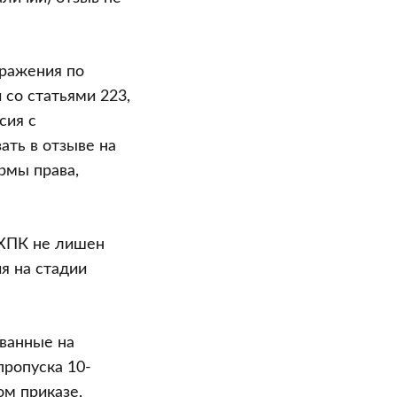
зражения по
 со статьями 223,
сия с
ать в отзыве на
рмы права,
 ХПК не лишен
я на стадии
ванные на
пропуска 10-
ом приказе,