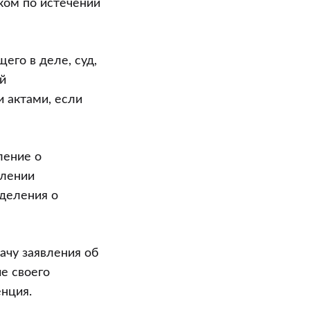
ом по истечении
его в деле, суд,
й
 актами, если
ление о
влении
еделения о
ачу заявления об
е своего
нция.