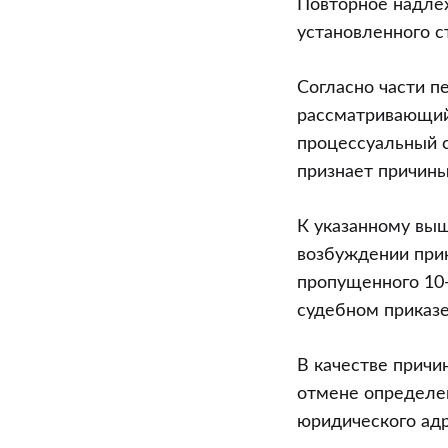
Повторное надле
установленного с
Согласно части п
рассматривающий
процессуальный 
признает причины
К указанному выш
возбуждении прик
пропущенного 10-
судебном приказе
В качестве причи
отмене определен
юридического адр