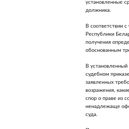
установленные ср
должника.
В соответствии с
Республики Белар
получения опреде
обоснованным тре
В установленный
судебном приказе
заявленных треб
возражения, каки
спор о праве из 
ненадлежаще офо
суда.