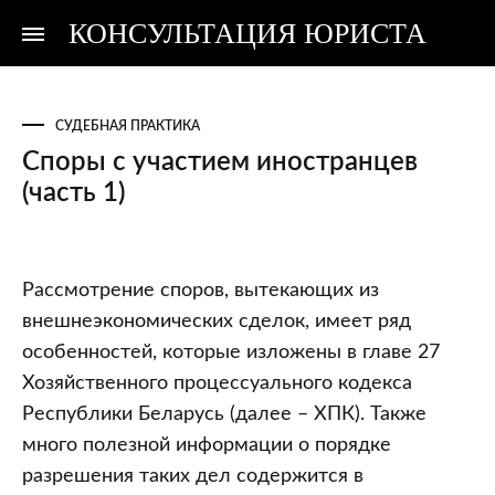
КОНСУЛЬТАЦИЯ ЮРИСТА
Консультация
Консультация
юриста
юриста
СУДЕБНАЯ ПРАКТИКА
Споры с участием иностранцев
(часть 1)
Споры
Рассмотрение споров, вытекающих из
с
внешнеэкономических сделок, имеет ряд
участием
особенностей, которые изложены в главе 27
иностранцев
Хозяйственного процессуального кодекса
(часть
Республики Беларусь (далее – ХПК). Также
1)
много полезной информации о порядке
разрешения таких дел содержится в