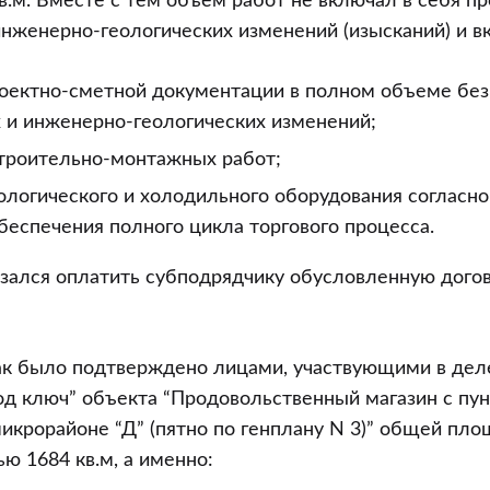
.м. Вместе с тем объем работ не включал в себя п
инженерно-геологических изменений (изысканий) и в
роектно-сметной документации в полном объеме без
 и инженерно-геологических изменений;
троительно-монтажных работ;
ологического и холодильного оборудования согласн
беспечения полного цикла торгового процесса.
язался оплатить субподрядчику обусловленную дого
ак было подтверждено лицами, участвующими в дел
од ключ” объекта “Продовольственный магазин с пу
икрорайоне “Д” (пятно по генплану N 3)” общей пло
ю 1684 кв.м, а именно: