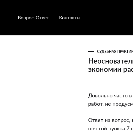
Вопрос-Ответ
Контакты
СУДЕБНАЯ ПРАКТИ
Неосновател
экономии ра
Неосновател
Довольно часто 
обогащение
работ, не предус
за
выполненны
Ответ на вопрос,
работы
шестой пункта 7