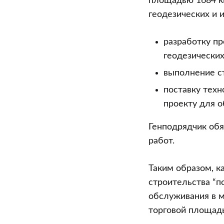
площадью 1684 кв
геодезических и 
разработку п
геодезических
выполнение с
поставку техн
проекту для о
Генподрядчик об
работ.
Таким образом, к
строительства “п
обслуживания в м
торговой площадь