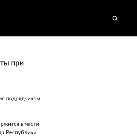
ты при
ия подрядчиком
ержится в части
да Республики