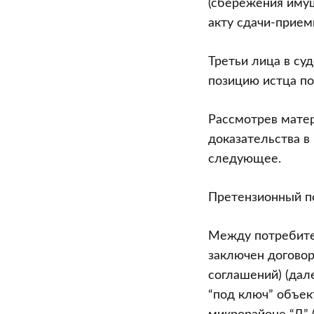
(сбережения имущ
акту сдачи-прием
Третьи лица в су
позицию истца по
Рассмотрев матер
доказательства в
следующее.
Претензионный п
Между потребител
заключен договор
соглашений) (дал
“под ключ” объек