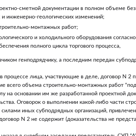
роектно-сметной документации в полном объеме без
 и инженерно-геологических изменений;
троительно-монтажных работ;
ологического и холодильного оборудования согласн
беспечения полного цикла торгового процесса,
зчиком генподрядчику, а последним передан субподр
в процессе лица, участвующие в деле, договор N 2 
ие всего объема строительно-монтажных работ “под
лу на основании им же разработанной проектной до
ьства. Оговорок о выполнении какой-либо части стр
 силами иных субподрядных организаций, привлече
договор N 2 не содержит (доказательства не предст