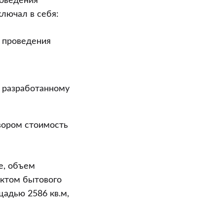
роведения
ключал в себя:
 проведения
о разработанному
вором стоимость
е, объем
нктом бытового
щадью 2586 кв.м,