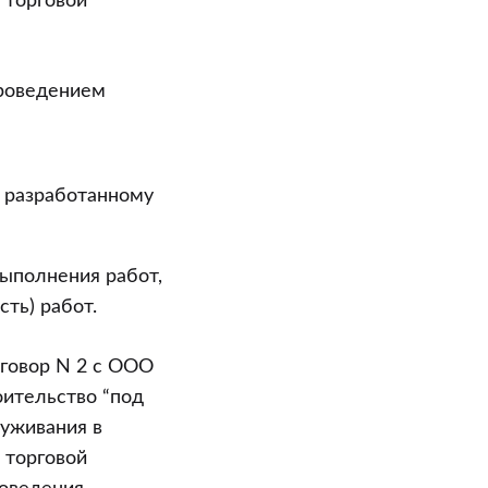
 торговой
проведением
о разработанному
выполнения работ,
ть) работ.
оговор N 2 с ООО
оительство “под
луживания в
 торговой