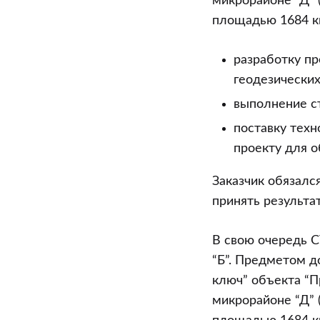
микрорайоне “Д” 
площадью 1684 кв
разработку п
геодезических
выполнение с
поставку техн
проекту для о
Заказчик обязалс
принять результа
В свою очередь С
“Б”. Предметом до
ключ” объекта “П
микрорайоне “Д” 