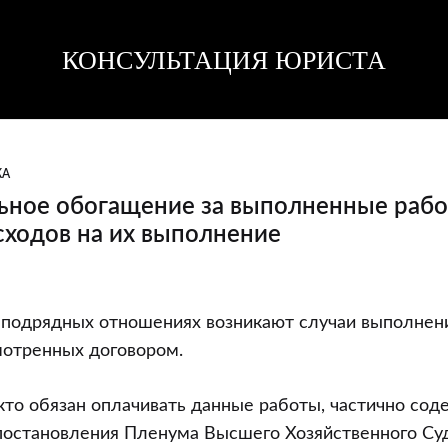
КОНСУЛЬТАЦИЯ ЮРИСТА
Консультация
Консультация
юриста
юриста
КА
ьное обогащение за выполненные рабо
сходов на их выполнение
ьное
в подрядных отношениях возникают случаи выполнен
мотренных договором.
е
 кто обязан оплачивать данные работы, частично сод
 постановления Пленума Высшего Хозяйственного Су