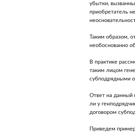
убытки, вызванн
приобретатель не
неосновательнос
Таким образом, о
необоснованно об
В практике рассм
таким лицом гене
субподрядными о
Ответ на данный 
ли у генподрядчи
договором субпод
Приведем пример