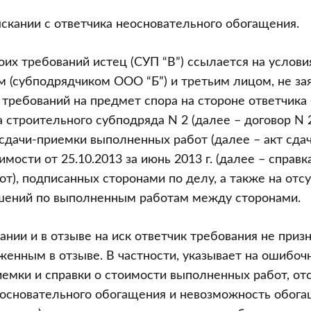
ыскании с ответчика неосновательного обогащения.
оих требований истец (СУП “В”) ссылается на услов
м (субподрядчиком ООО “Б”) и третьим лицом, не з
требований на предмет спора на стороне ответчика
а строительного субподряда N 2 (далее – договор N 2
сдачи-приемки выполненных работ (далее – акт сда
имости от 25.10.2013 за июнь 2013 г. (далее – справ
т), подписанных сторонами по делу, а также на отс
шений по выполненным работам между сторонами.
ании и в отзыве на иск ответчик требования не приз
женным в отзыве. В частности, указывает на ошибоч
иемки и справки о стоимости выполненных работ, отс
еосновательного обогащения и невозможность обог