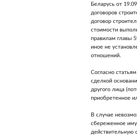
при
Беларусь от 19.0
экономии
договоров строит
расходов
договор строител
на
стоимости выпол
их
правилам главы 5
выполнение
иное не установл
отношений.
Согласно статьям
сделкой основани
другого лица (по
приобретенное и
В случае невозмо
сбереженное иму
действительную с