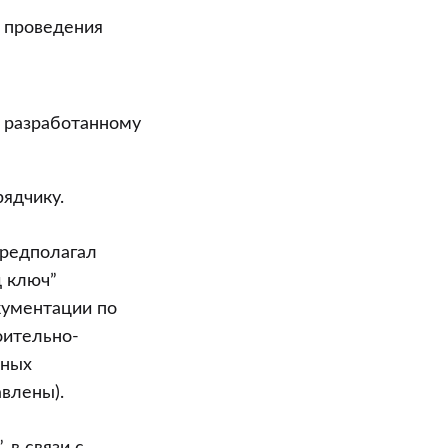
 проведения
о разработанному
ядчику.
предполагал
 ключ”
кументации по
оительно-
нных
авлены).