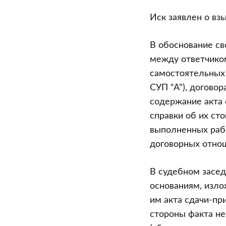
Иск заявлен о вз
В обоснование св
между ответчико
самостоятельных 
СУП “А”), договор
содержание акта 
справки об их сто
выполненных рабо
договорных отно
В судебном засед
основаниям, изло
им акта сдачи-пр
стороны факта н