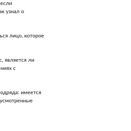
 если
ак узнал о
ься лицо, которое
, является ли
ниях с
подряда: имеется
дусмотренные