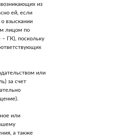
, возникающих из
сно ей, если
 о взыскании
ым лицом по
– ГК), поскольку
соответствующих
нодательством или
ь) за счет
вательно
щение).
нное или
евшему
ния, а также