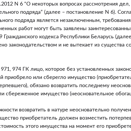
9.2012 N 6 “О некоторых вопросах рассмотрения дел
ельного подряда” (далее – постановление N 6). Согла
ьного подряда является незаключенным, требования
ненных работ могут быть заявлены заинтересованн
9 Гражданского кодекса Республики Беларусь (далее 
ено законодательством и не вытекает из существа 
 971, 974 ГК лицо, которое без установленных зако
й приобрело или сберегло имущество (приобретател
терпевшего), обязано возвратить последнему неосно
ли сбереженное имущество (неосновательное обога
жности возвратить в натуре неосновательно получе
щество приобретатель должен возместить потерп
тоимость этого имущества на момент его приобрете