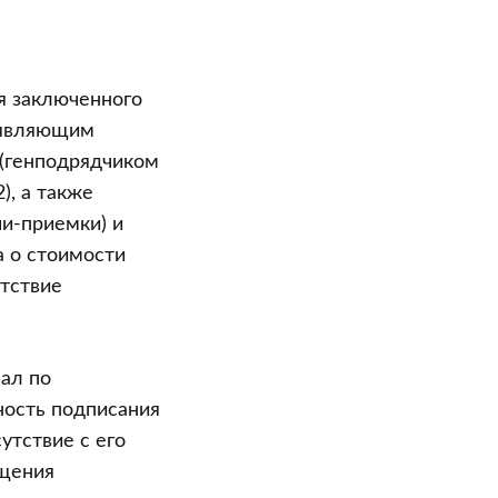
ия заключенного
аявляющим
 (генподрядчиком
), а также
чи-приемки) и
ка о стоимости
утствие
нал по
ность подписания
утствие с его
ащения