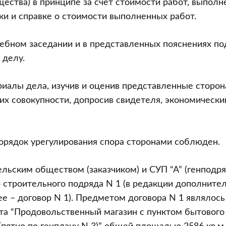
ества) в принципе за счет стоимости работ, выпол
ки и справке о стоимости выполненных работ.
дебном заседании и в представленных пояснениях п
 делу.
иалы дела, изучив и оценив представленные сторо
 их совокупности, допросив свидетеля, экономически
орядок урегулирования спора сторонами соблюден.
ьским обществом (заказчиком) и СУП “А” (генподр
 строительного подряда N 1 (в редакции дополните
ее – договор N 1). Предметом договора N 1 являлось
та “Продовольственный магазин с пунктом бытового