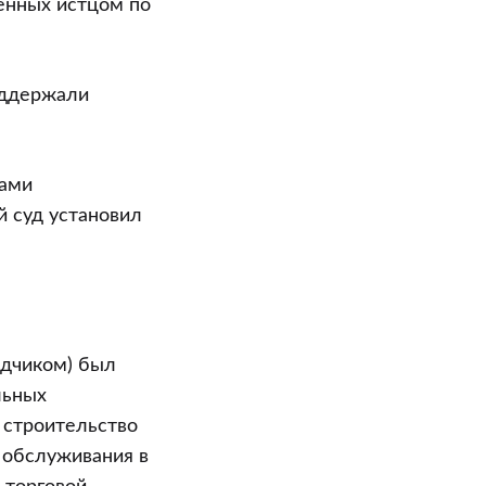
ненных истцом по
оддержали
нами
й суд установил
ядчиком) был
льных
 строительство
 обслуживания в