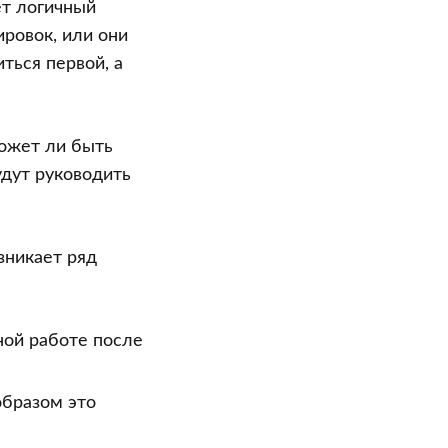
ет логичный
ровок, или они
ться первой, а
может ли быть
дут руководить
зникает ряд
ной работе после
образом это