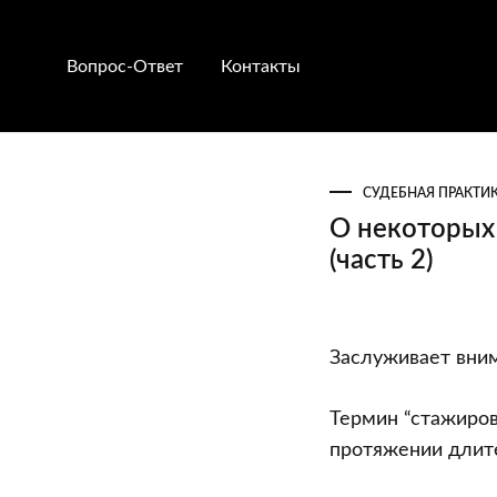
Вопрос-Ответ
Контакты
СУДЕБНАЯ ПРАКТИ
О некоторых 
(часть 2)
О
Заслуживает вним
некоторых
терминах
Термин “стажиров
в
протяжении длит
области