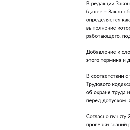
охраны
В редакции Закон
труда
(далее – Закон о
и
определяется как
не
выполнение кото
только
работающего, по
о
них
Добавление к сло
(часть
этого термина и 
2)
В соответствии с 
Трудового кодекса
об охране труда 
перед допуском к
Согласно пункту 
проверки знаний 