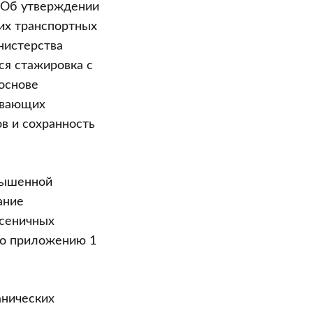
 “Об утверждении
их транспортных
нистерства
ся стажировка с
основе
ивающих
в и сохранность
овышенной
ание
усеничных
но приложению 1
анических