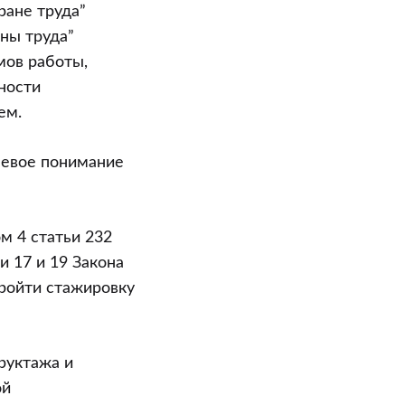
ране труда”
аны труда”
мов работы,
ности
ем.
елевое понимание
ом 4 статьи 232
и 17 и 19 Закона
пройти стажировку
руктажа и
ой