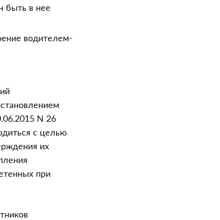
н быть в нее
воение водителем-
ций
остановлением
.06.2015 N 26
одиться с целью
ерждения их
пления
ретенных при
отников