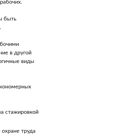
рабочих.
ы быть
.
абочими
ние в другой
огичные виды
акономерных
ва стажировкой
 охране труда