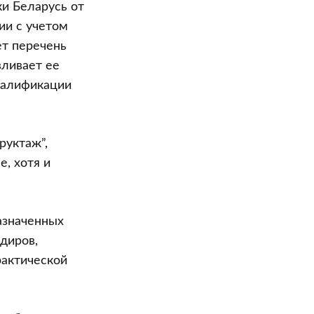
и Беларусь от
ии с учетом
т перечень
вливает ее
квалификации
руктаж”,
е, хотя и
азначенных
диров,
рактической