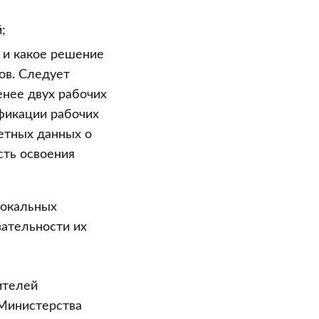
;
 и какое решение
ов. Следует
енее двух рабочих
ификации рабочих
етных данных о
сть освоения
локальных
зательности их
ителей
 Министерства