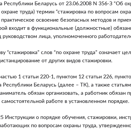
а Республики Беларусь от 23.06.2008 N 356-З “Об ох
б охране труда) термин “стажировка по вопросам охр
 практическое освоение безопасных методов и прие
рой входит в функциональные (должностные) обязан
д руководством лица, уполномоченного работодател
ву “стажировка” слов “по охране труда” означает ц
дистанцирование от других видов стажировки.
частью 1 статьи 220-1, пунктом 12 статьи 226, пункт
 Республики Беларусь (далее – ТК), а также статьям
наниматель обязан организовать, а работник обязан 
 самостоятельной работе в установленном порядке.
25 Инструкции о порядке обучения, стажировки, инст
работающих по вопросам охраны труда, утвержденн