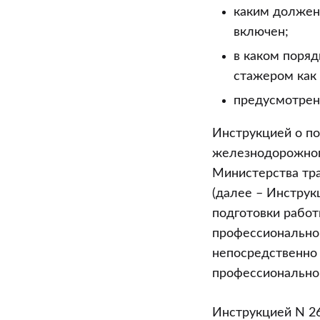
каким должен
включен;
в каком поряд
стажером как 
предусмотрен
Инструкцией о по
железнодорожног
Министерства тра
(далее – Инструк
подготовки работ
профессиональной
непосредственно 
профессиональной
Инструкцией N 26