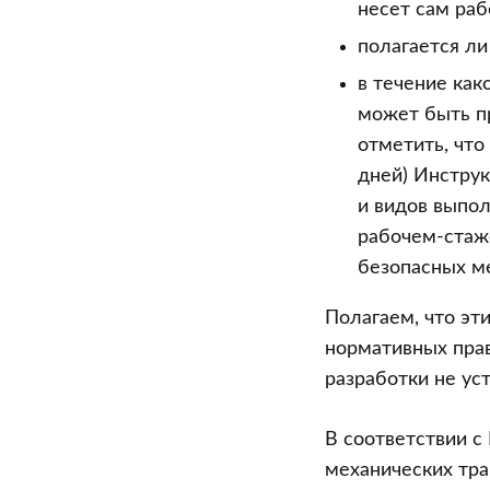
несет сам раб
полагается ли
в течение как
может быть пр
отметить, чт
дней) Инструк
и видов выпол
рабочем-стаж
безопасных ме
Полагаем, что эт
нормативных прав
разработки не ус
В соответствии с
механических тр