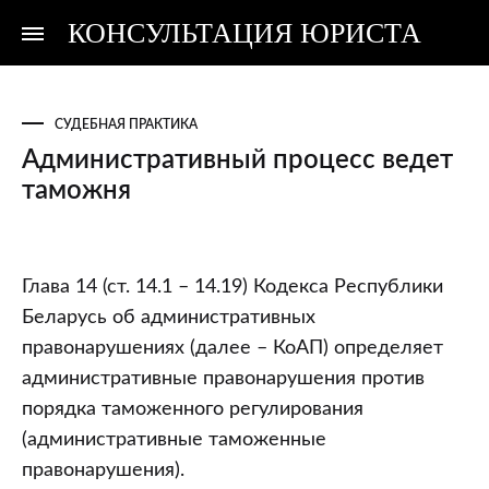
КОНСУЛЬТАЦИЯ ЮРИСТА
Консультация
Консультация
юриста
юриста
СУДЕБНАЯ ПРАКТИКА
Административный процесс ведет
таможня
Административный
Глава 14 (ст. 14.1 – 14.19) Кодекса Республики
процесс
Беларусь об административных
ведет
правонарушениях (далее – КоАП) определяет
таможня
административные правонарушения против
порядка таможенного регулирования
(административные таможенные
правонарушения).