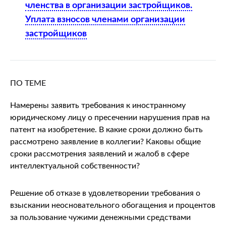
2
членства в организации застройщиков.
ст.
Уплата взносов членами организации
899
застройщиков
Гражданского
кодекса
Республики
ПО ТЕМЕ
Беларусь).
Означает
Намерены заявить требования к иностранному
ли
юридическому лицу о пресечении нарушения прав на
патент на изобретение. В какие сроки должно быть
это,
рассмотрено заявление в коллегии? Каковы общие
что
сроки рассмотрения заявлений и жалоб в сфере
суммарно
интеллектуальной собственности?
срок
действия
Решение об отказе в удовлетворении требования о
данного
взыскании неосновательного обогащения и процентов
договора
за пользование чужими денежными средствами