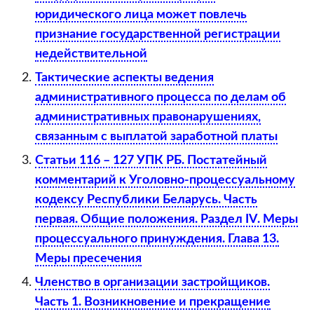
договора
юридического лица может повлечь
по
признание государственной регистрации
окончании
недействительной
срока
Тактические аспекты ведения
его
административного процесса по делам об
действия,
административных правонарушениях,
такой
связанным с выплатой заработной платы
договор
Статьи 116 – 127 УПК РБ. Постатейный
продлевается
комментарий к Уголовно-процессуальному
на
кодексу Республики Беларусь. Часть
тот
первая. Общие положения. Раздел IV. Меры
же
процессуального принуждения. Глава 13.
срок
Меры пресечения
(ч.
2
Членство в организации застройщиков.
п.
Часть 1. Возникновение и прекращение