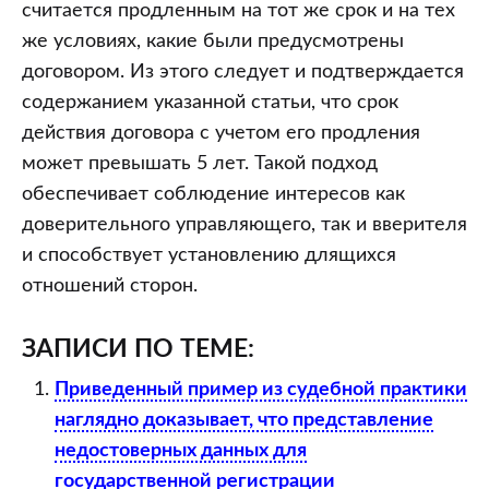
не
считается продленным на тот же срок и на тех
превышающий
же условиях, какие были предусмотрены
5
договором. Из этого следует и подтверждается
лет.
содержанием указанной статьи, что срок
Вместе
действия договора с учетом его продления
с
может превышать 5 лет. Такой подход
тем,
обеспечивает соблюдение интересов как
если
доверительного управляющего, так и вверителя
ни
и способствует установлению длящихся
одна
отношений сторон.
из
сторон
ЗАПИСИ ПО ТЕМЕ:
не
Приведенный пример из судебной практики
заявит
наглядно доказывает, что представление
о
недостоверных данных для
прекращении
государственной регистрации