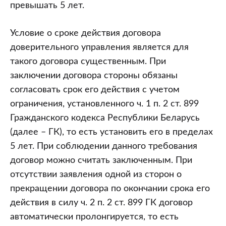
п.
превышать 5 лет.
2
ст.
Условие о сроке действия договора
899
доверительного управления является для
Гражданского
такого договора существенным. При
кодекса
заключении договора стороны обязаны
Республики
согласовать срок его действия с учетом
Беларусь
ограничения, установленного ч. 1 п. 2 ст. 899
предусмотрено,
Гражданского кодекса Республики Беларусь
что
(далее – ГК), то есть установить его в пределах
договор
5 лет. При соблюдении данного требования
доверительного
договор можно считать заключенным. При
управления
отсутствии заявления одной из сторон о
заключается
прекращении договора по окончании срока его
на
действия в силу ч. 2 п. 2 ст. 899 ГК договор
срок,
автоматически пролонгируется, то есть