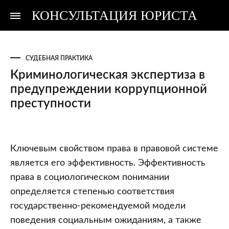
КОНСУЛЬТАЦИЯ ЮРИСТА
Консультация
Консультация
юриста
юриста
СУДЕБНАЯ ПРАКТИКА
Криминологическая экспертиза в
предупреждении коррупционной
преступности
Криминологическая
Ключевым свойством права в правовой системе
экспертиза
является его эффективность. Эффективность
в
права в социологическом понимании
предупреждении
определяется степенью соответствия
коррупционной
государственно-рекомендуемой модели
преступности
поведения социальным ожиданиям, а также