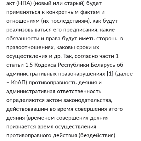
времени
акт (НПА) (новый или старый) будет
(технический
применяться к конкретным фактам и
и
отношениям (их последствиям), как будут
содержательный
реализовываться его предписания, какие
аспекты,
обязанности и права будут иметь стороны в
особенности
правоотношениях, каковы сроки их
применения
осуществления и др. Так, согласно части 1
обратной
статьи 1.5 Кодекса Республики Беларусь об
силы)
административных правонарушениях [1] (далее
(часть
– КоАП) противоправность деяния и
1)
административная ответственность
определяются актом законодательства,
действовавшим во время совершения этого
деяния (временем совершения деяния
признается время осуществления
противоправного действия (бездействия)