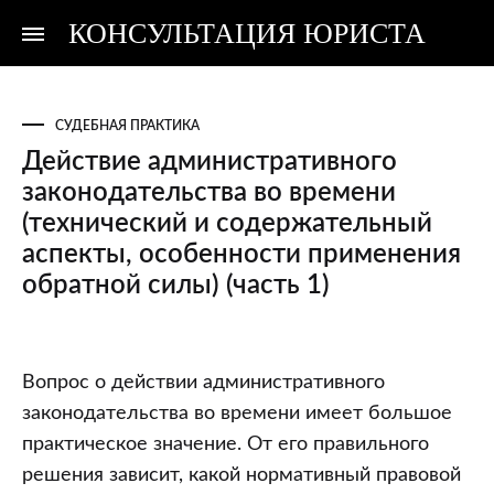
КОНСУЛЬТАЦИЯ ЮРИСТА
Консультация
Консультация
юриста
юриста
СУДЕБНАЯ ПРАКТИКА
Действие административного
законодательства во времени
(технический и содержательный
аспекты, особенности применения
обратной силы) (часть 1)
Действие
Вопрос о действии административного
административного
законодательства во времени имеет большое
законодательства
практическое значение. От его правильного
во
решения зависит, какой нормативный правовой