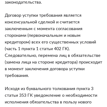
кредитор)
законодательства.
о
подготовке
Договор уступки требования является
к
консенсуальной сделкой и считается
заключению
заключенным с момента согласования
между
сторонами (первоначальным и новым
первоначальным
кредитором) всех его существенных условий
кредитором
(часть 1 пункта 1 статьи 402 ГК).
и
Следовательно, перемена лиц в обязательстве
новым
(замена лица на стороне кредитора) происходит
кредитором
в момент заключения договора уступки
договора
требования.
уступки
требования
Исходя из буквального толкования пункта 3
и
статьи 353 ГК уведомление о необходимости
необходимости
исполнения обязательства в пользу нового