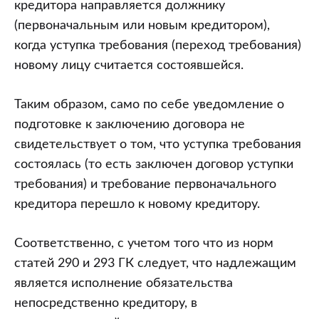
исполнения
кредитора направляется должнику
обязательства
(первоначальным или новым кредитором),
с
когда уступка требования (переход требования)
конкретной
новому лицу считается состоявшейся.
даты
в
Таким образом, само по себе уведомление о
пользу
подготовке к заключению договора не
нового
свидетельствует о том, что уступка требования
кредитора.
состоялась (то есть заключен договор уступки
Кому
требования) и требование первоначального
должен
кредитора перешло к новому кредитору.
исполнить
Соответственно, с учетом того что из норм
обязательство
статей 290 и 293 ГК следует, что надлежащим
должник
является исполнение обязательства
при
непосредственно кредитору, в
наличии