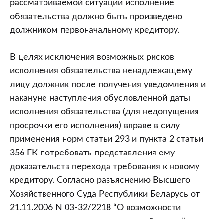
рассматриваемой ситуации исполнение
такого
обязательства должно быть произведено
уведомления,
должником первоначальному кредитору.
если
должнику
В целях исключения возможных рисков
неизвестно,
исполнения обязательства ненадлежащему
заключен
лицу должник после получения уведомления и
договор
накануне наступления обусловленной даты
уступки
исполнения обязательства (для недопущения
требования
просрочки его исполнения) вправе в силу
или
применения норм статьи 293 и пункта 2 статьи
нет?
356 ГК потребовать представления ему
доказательств перехода требования к новому
кредитору. Согласно разъяснению Высшего
Хозяйственного Суда Республики Беларусь от
21.11.2006 N 03-32/2218 “О возможности