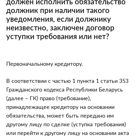
должен исполнить обязательство
должник при наличии такого
уведомления, если должнику
неизвестно, заключен договор
уступки требования или нет?
Должник
Первоначальному кредитору.
по
денежному
В соответствии с частью 1 пункта 1 статьи 353
обязательству
Гражданского кодекса Республики Беларусь
получил
(далее – ГК) право (требование),
уведомление
принадлежащее кредитору на основании
от
обязательства, может быть передано им
кредитора
другому лицу по сделке (уступка требования)
(первоначальный
или перейти к другому лицу на основании акта