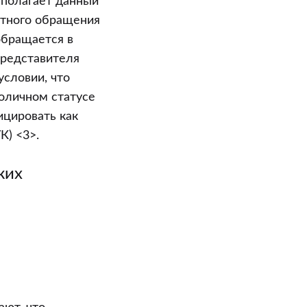
 полагает данный
стного обращения
обращается в
представителя
условии, что
ноличном статусе
ицировать как
К) <3>.
ких