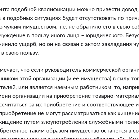
ента подобной квалификации можно привести довод, 
в подобных ситуациях будет отсутствовать по причи
о чужим имуществом, т.е. не обратило его в свою со
чуждение в пользу иного лица – юридического. Безус
чинило ущерб, но он не связан с актом завладения
 в свою пользу.
тмечает, что если руководитель коммерческой орган
ником этой организации (и ее имущества) в силу тог
телей, или является наемным работником, то, напр
мени организации на приобретение товарно-материа
ссчитаться за их приобретение и соответствующее 
приобретение не могут рассматриваться как хищени
 хищение путем злоупотребления служебными полн
обретенное таким образом имущество останется в с