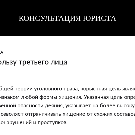
КОНСУЛЬТАЦИЯ ЮРИСТА
Консультация
Консультация
юриста
юриста
КА
льзу третьего лица
общей теории уголовного права, корыстная цель явля
изнаком любой формы хищения. Указанная цель опре
енной опасности деяния, указывает на более высок
позволяет отграничивать хищение от схожих составов
вонарушений и проступков.