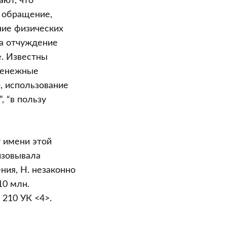
ают, что
е обращение,
ние физических
да отчуждение
е. Известны
 денежные
й, использование
 “в пользу
т имени этой
изовывала
ния, Н. незаконно
10 млн.
 210 УК <4>.