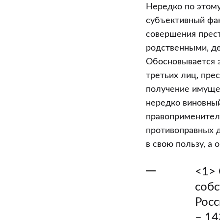
Нередко по этому
субъективный фак
совершения прест
родственными, д
Обосновывается э
третьих лиц, пре
получение имуще
нередко виновный 
правоприменител
противоправных 
в свою пользу, а
<1> 
собс
Росс
– 14