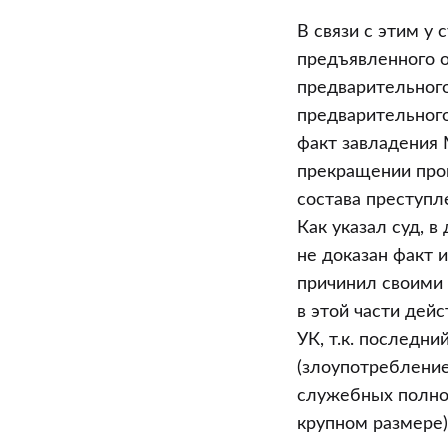
В связи с этим у
предъявленного о
предварительного
предварительного
факт завладения 
прекращении прои
состава преступл
Как указал суд, 
не доказан факт 
причинил своими
в этой части дейс
УК, т.к. послед
(злоупотребление
служебных полно
крупном размере)