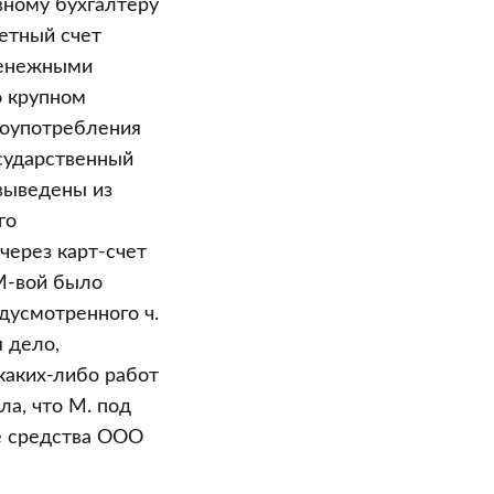
вному бухгалтеру
етный счет
денежными
о крупном
лоупотребления
сударственный
 выведены из
го
через карт-счет
М-вой было
дусмотренного ч.
я дело,
каких-либо работ
ла, что М. под
е средства ООО