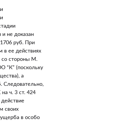
ти
ми
стадии
 и не доказан
1706 руб. При
м в ее действиях
 со стороны М.
О “К” (поскольку
ества), а
. Следовательно,
на ч. 3 ст. 424
 действие
м своих
 ущерба в особо