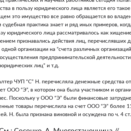
яд практических и научных работников сегодня полаг
ва в пользу юридического лица является его тако
щем это имущество все равно обращается во владе
м судебная практика знает и ряд иных примеров, ког
зу юридического лица рассматривалось как хищени
щением признавались действия лиц, перечислявших
а одной организации на “счета различных организаци
 осуществления предпринимательской деятельности”,
ридических лиц” и т.д.
галтер ЧУП “С” Н. перечисляла денежные средства о
чет ООО “Э”, в котором она была участником и орган
ес. Поскольку у ООО “Э” были финансовые затрудне
енные товары перечислила на счет ООО “Э” более 1
й. Н. была признана виновной и осуждена по ч. 4 ст.