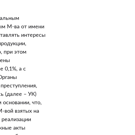
дуальным
ым М-ва от имени
ставлять интересы
продукции,
, при этом
цены
 0,1%, а с
 Органы
 преступления,
ь (далее – УК)
основании, что,
-вой взятых на
о реализации
жные акты