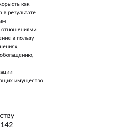
корысть как
а в результате
ным
 отношениями.
ение в пользу
шениях,
 обогащению,
кации
ающих имущество
ству
 142