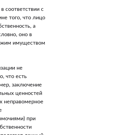
в соответствии с
не того, что лицо
бственность, а
ловно, оно в
 чужим имуществом
изации не
о, что есть
имер, заключение
льных ценностей
их неправомерное
е
омочиями) при
обственности