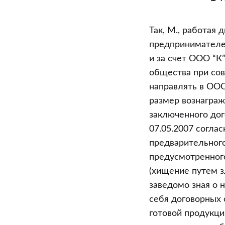
Так, М., работая
предпринимателем
и за счет ООО “К
общества при со
направлять в ООО
размер вознаграж
заключенного дог
07.05.2007 согла
предварительного
предусмотренного
(хищение путем з
заведомо зная о
себя договорных 
готовой продукци