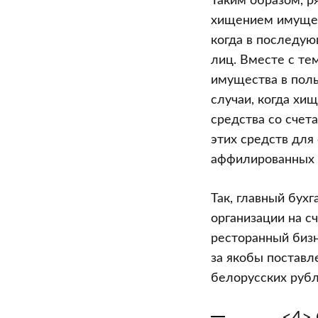
Таким образом, р
хищением имущест
когда в последую
лиц. Вместе с те
имущества в поль
случаи, когда хи
средства со счет
этих средств для
аффилированных ю
Так, главный бух
организации на с
ресторанный бизн
за якобы поставл
белорусских рубле