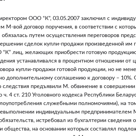
 директором ООО “К”, 03.05.2007 заключил с индиви
 М-вой договор поручения, в соответствии с котор
” обязалась путем осуществления переговоров пред
вершении сделок купли-продажи произведенной им 
 “К” лиц, желающих приобрести готовую продукцию
дения устанавливался в процентном отношении от 
овора купли-продажи готовой продукции, но не менее
сно дополнительному соглашению к договору – 10%.
 следствия предъявили М. обвинение в совершении
 ч. 4 ст. 210 Уголовного кодекса Республики Беларус
лоупотребления служебными полномочиями), на том 
 невыполнении индивидуальным предпринимателем М
обязательств, истребовал из бухгалтерии сведения 
и общества, на основании которых составлял подло