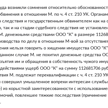
 суда возникли сомнения относительно обоснованнос
бвинения в отношении М. по ч. 4 ст. 210 УК. Органа
 следствия и государственным обвинителем как на 
, так и на стадии судебного следствия не установлен
М. денежными средствами ООО “К” в размере 11268
зводства по делу в отношении М-вой за отсутствие
ения нельзя говорить о хищении имущества ООО “К”
в данном случае М. не похитил денежные средства ОО
изъятия им и обращения в собственность чужого имущ
 действиями ущерб ООО “К” на сумму 112681706 руб
твия М. подлежат переквалификации с ч. 4 ст. 210 УК 
ний совершил умышленное вопреки интересам службы
) из корыстной заинтересованности с использование
мочий, повлекшее тяжкие последствия (причинение
.