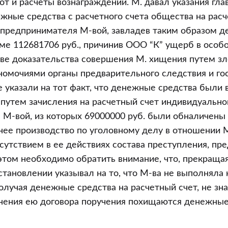
т и расчеты вознаграждений. М. давал указания гла
жные средства с расчетного счета общества на расч
 предпринимателя М-вой, завладев таким образом 
ме 112681706 руб., причинив ООО “К” ущерб в особ
тве доказательства совершения М. хищения путем з
омочиями органы предварительного следствия и го
е указали на тот факт, что денежные средства были
путем зачисления на расчетный счет индивидуально
М-вой, из которых 69000000 руб. были обналичены 
нее производство по уголовному делу в отношении 
сутствием в ее действиях состава преступления, пре
и этом необходимо обратить внимание, что, прекраща
становлении указывал на то, что М-ва не выполняла 
получая денежные средства на расчетный счет, не зна
нения ею договора поручения похищаются денежны