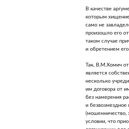
В качестве аргум
которым хищение 
само не завладел
произошло его от
таком случае при
и обретением его
Так, В.М.Хомич о
является собствен
несколько учреди
им договора от и
без намерения ра
и безвозмездное 
(мошенничество,
условии, что при