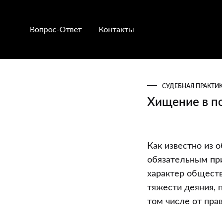
Вопрос-Ответ
Контакты
СУДЕБНАЯ ПРАКТИ
Хищение в по
Хищение
Как известно из 
в
обязательным пр
пользу
характер обществ
третьего
тяжести деяния, 
лица
том числе от пра