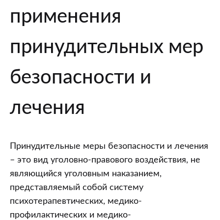
главе
применения
46
“Производство
принудительных мер
по
уголовному
делу
безопасности и
о
применении
лечения
принудительных
мер
безопасности
Принудительные меры безопасности и лечения
и
– это вид уголовно-правового воздействия, не
лечения”
являющийся уголовным наказанием,
Уголовно-
представляемый собой систему
процессуального
психотерапевтических, медико-
кодекса
профилактических и медико-