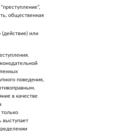
“преступление”,
ть, общественная
 (действие) или
еступления.
аконодательной
пленных
упного поведения,
отивоправным.
ние в качестве
а
 только
ь выступает
пределении