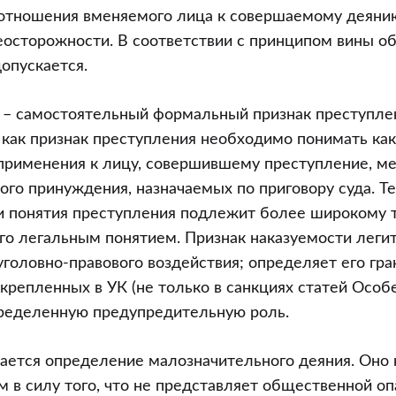
 отношения вменяемого лица к совершаемому деяни
еосторожности. В соответствии с принципом вины о
опускается.
– самостоятельный формальный признак преступле
 как признак преступления необходимо понимать ка
применения к лицу, совершившему преступление, м
ого принуждения, назначаемых по приговору суда. Т
и понятия преступления подлежит более широкому 
го легальным понятием. Признак наказуемости леги
головно-правового воздействия; определяет его гр
крепленных в УК (не только в санкциях статей Особе
ределенную предупредительную роль.
 дается определение малозначительного деяния. Оно 
 в силу того, что не представляет общественной оп