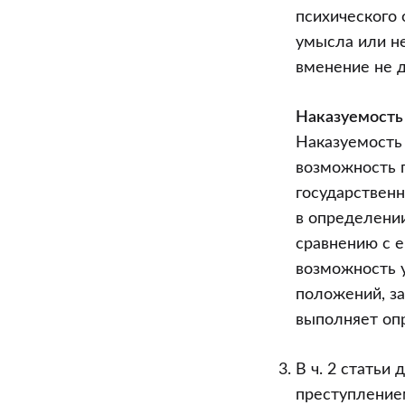
психического
умысла или н
вменение не д
Наказуемость
Наказуемость
возможность 
государственн
в определени
сравнению с е
возможность у
положений, за
выполняет оп
В ч. 2 статьи
преступлением