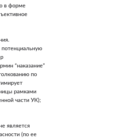
ю в форме
бъективное
ния.
к потенциальную
ер
ермин “наказание”
толкованию по
тимирует
аницы рамками
нной части УК);
не является
асности (по ее