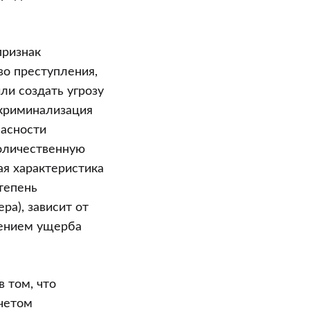
признак
во преступления,
ли создать угрозу
 криминализация
пасности
оличественную
ая характеристика
Степень
ра), зависит от
лением ущерба
 том, что
четом