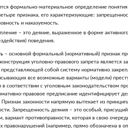
я”
ится формально-материальное определение понятия 
етыре признака, его характеризующие: запрещеннос
новность и наказуемость.
ление – это деяние, выраженное в форме активного
ездействия) поведения.
ть
– основной формальный (нормативный) признак пр
онструкция уголовно-правового запрета является з
, представляющей собой систему нормативно закре
писывающих все возможные варианты (модели) прест
о в соответствии с уголовным законодательством пр
рмативно-правовое предписание идентифицирует дея
 Признак законности напрямую вытекает из принцип
сти. Запрещенность деяния – это особый, присущий
, вариант противоправности, которая в свою очеред
ех правонарушений (например, прямо обозначена в о