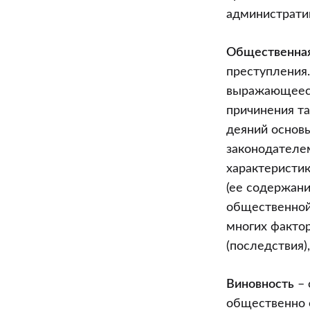
административ
Общественная
преступления.
выражающееся
причинения та
деяний основ
законодателе
характеристик
(ее содержани
общественной 
многих факто
(последствия)
Виновность
– 
общественно 