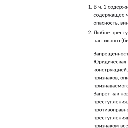
преступлени
В ч. 1 содерж
Уголовного
содержащее ч
кодекса
опасность, ви
Российской
Любое преступ
Федерации
пассивного (б
Запрещеннос
Юридическая к
конструкцией
признаков, о
признаваемог
Запрет как но
преступления.
противоправно
преступлениям
признаком вс