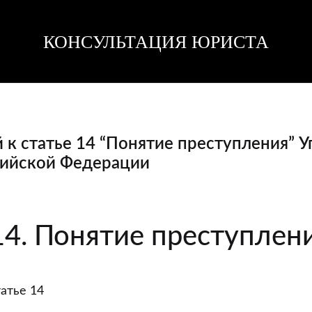
КОНСУЛЬТАЦИЯ ЮРИСТА
Консультация
Консультация
юриста
юриста
к статье 14 “Понятие преступления” У
сийской Федерации
й
14. Понятие преступлен
атье 14