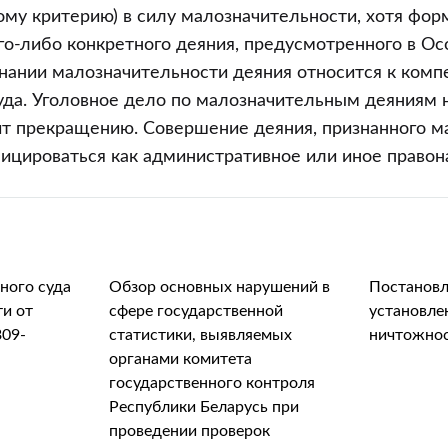
ому критерию) в силу малозначительности, хотя фо
го-либо конкретного деяния, предусмотренного в Ос
знании малозначительности деяния относится к комп
уда. Уголовное дело по малозначительным деяниям 
т прекращению. Совершение деяния, признанного м
ицироваться как административное или иное правон
ного суда
Обзор основных нарушений в
Постановл
и от
сфере государственной
установле
309-
статистики, выявляемых
ничтожнос
органами комитета
государственного контроля
Республики Беларусь при
проведении проверок