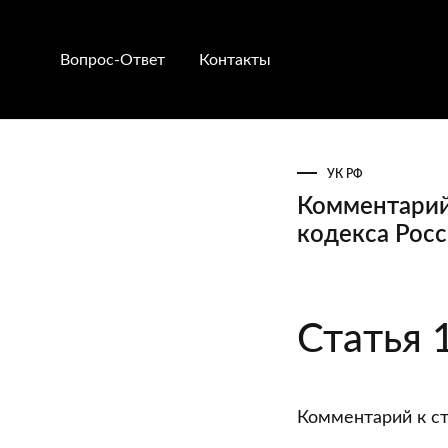
Вопрос-Ответ
Контакты
УК РФ
Комментарий 
кодекса Рос
Комментари
Статья 
к
статье
14
Комментарий к ст
“Понятие