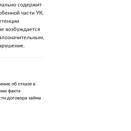
рмально содержит
обенной части УК.
етенции
не возбуждается
алозначительным,
арушение.
ение об отказе в
нии факта
ти договора займа