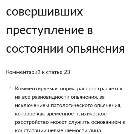
“Уголовная
совершивших
ответственность
лиц,
совершивших
преступление в
преступление
в
состоянии опьянения
состоянии
опьянения”
Уголовного
Комментарий к статье 23
кодекса
Российской
Комментируемая норма распространяется
Федерации
на все разновидности опьянения, за
исключением патологического опьянения,
которое как временное психическое
расстройство может служить основанием к
констатации невменяемости лица.