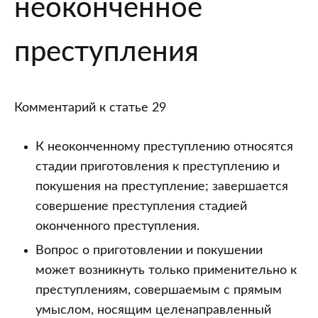
неоконченное
и
неоконченное
преступления”
преступления
Уголовного
кодекса
Российской
Комментарий к статье 29
Федерации
К неоконченному преступлению относятся
стадии приготовления к преступлению и
покушения на преступление; завершается
совершение преступления стадией
оконченного преступления.
Вопрос о приготовлении и покушении
может возникнуть только применительно к
преступлениям, совершаемым с прямым
умыслом, носящим целенаправленный