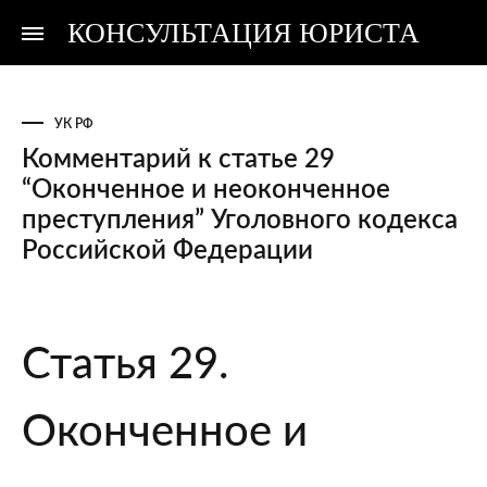
КОНСУЛЬТАЦИЯ ЮРИСТА
Консультация
Консультация
юриста
юриста
УК РФ
Комментарий к статье 29
“Оконченное и неоконченное
преступления” Уголовного кодекса
Российской Федерации
Комментарий
Статья 29.
к
статье
Оконченное и
29
“Оконченное