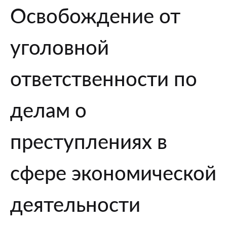
статье
Освобождение от
76.1
“Освобождение
уголовной
от
уголовной
ответственности
ответственности по
по
делам
делам о
о
преступлениях
преступлениях в
в
сфере
сфере экономической
экономической
деятельности”
деятельности
Уголовного
кодекса