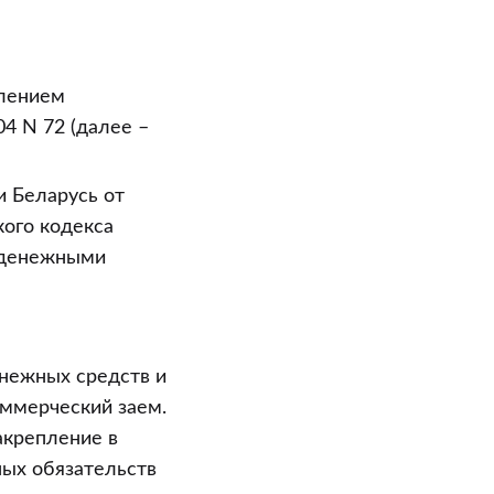
влением
4 N 72 (далее –
 Беларусь от
кого кодекса
и денежными
енежных средств и
оммерческий заем.
акрепление в
ных обязательств