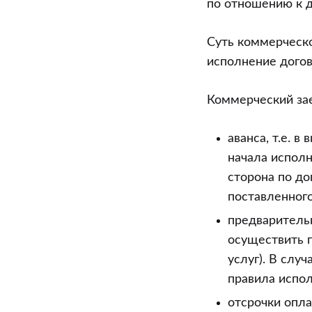
по отношению к д
Суть коммерческо
исполнение догов
Коммерческий за
аванса, т.е. 
начала исполн
сторона по до
поставленного
предваритель
осуществить п
услуг). В слу
правила испол
отсрочки опла