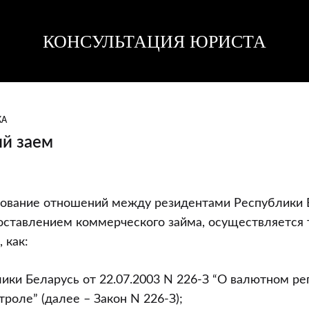
КОНСУЛЬТАЦИЯ ЮРИСТА
Консультация
Консультация
юриста
юриста
КА
й заем
ий
рование отношений между резидентами Республики 
оставлением коммерческого займа, осуществляется 
 как:
ики Беларусь от 22.07.2003 N 226-З “О валютном ре
роле” (далее – Закон N 226-З);