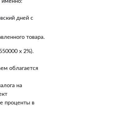
а именно:
вский дней с
вленного товара.
550000 x 2%).
аем облагается
алога на
ект
е проценты в