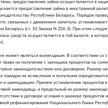
твом, предоставление займа осуществляется в наци
ускается предоставление займа в иностранной валюте
онодательству Республики Беларусь. Порядок прове
те, связанных с движением капитала, устанавлива
 Беларусь (ст. 10 Закона N 226-З). При этом следует
жных средств осуществляется в той валюте, в котор
).
м может являться возмездным. В соответствии со ст
 право на получение с заемщика процентов на сумм
отрено законодательством или договором. Размер н
же порядок их исчисления и получения определяютс
 и заимодавцем. Причем установление процентов в
тивой заимодавца, и предельный их размер законод
тсутствии в договоре условия о размере процентов 
авкой рефинансирования Национального банка Респу