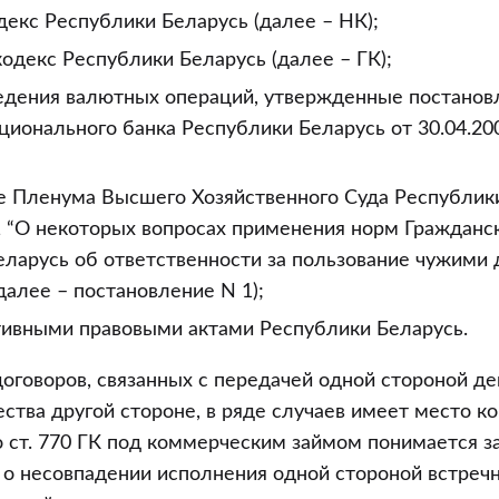
екс Республики Беларусь (далее – НК);
одекс Республики Беларусь (далее – ГК);
едения валютных операций, утвержденные постано
ионального банка Республики Беларусь от 30.04.200
е Пленума Высшего Хозяйственного Суда Республики
1 “О некоторых вопросах применения норм Гражданс
еларусь об ответственности за пользование чужим
далее – постановление N 1);
ивными правовыми актами Республики Беларусь.
оговоров, связанных с передачей одной стороной д
ества другой стороне, в ряде случаев имеет место к
о ст. 770 ГК под коммерческим займом понимается з
 о несовпадении исполнения одной стороной встреч