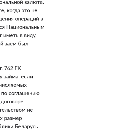
ональной валюте.
, когда это не
дения операций в
ется Национальным
 иметь в виду,
ой заем был
. 762 ГК
у займа, если
ачисляемых
я по соглашению
 договоре
ательством не
их размер
блики Беларусь