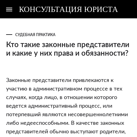
КОНСУЛЬТАЦИЯ ЮРИСТА
Консультация
Консультация
юриста
юриста
СУДЕБНАЯ ПРАКТИКА
Кто такие законные представители
и какие у них права и обязанности?
Кто
Законные представители привлекаются к
такие
участию в административном процессе в тех
законные
случаях, когда лицо, в отношении которого
представители
ведется административный процесс, или
и
потерпевший являются несовершеннолетними
какие
либо недееспособными. В качестве законных
у
представителей обычно выступают родители,