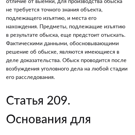
отличие от выемки, для производства обыска
телеграфные
не требуется точного знания объекта,
и
подлежащего изъятию, и места его
иные
нахождения. Предметы, подлежащие изъятию
отправления,
в результате обыска, еще предстоит отыскать.
прослушивание
Фактическими данными, обосновывающими
и
решение об обыске, являются имеющиеся в
запись
деле доказательства. Обыск проводится после
переговоров
возбуждения уголовного дела на любой стадии
его расследования.
Статья 209.
Основания для