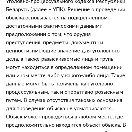
Уголовно-процессуального кодекса Республики
Часть
Беларусь (далее – УПК). Решение о проведении
II.
обыска основывается на подкрепленном
Досудебное
достаточными фактическими данными
производство.
предположении о том, что орудия
Раздел
преступления, предметы, документы и
VIII.
ценности, имеющие значение для уголовного
Предварительное
дела, а также разыскиваемые лица и трупы
расследование.
могут находиться в определенном помещении
Глава
или ином месте либо у какого-либо лица. Такие
24.
данные могут быть получены как уголовно-
Обыск,
процессуальным, так и оперативно-розыскным
выемка,
путем. В случае отсутствия таковых основания
наложение
для проведения обыска не усматриваются.
ареста
Обыск может проводиться в любом месте, где
на
предположительно находится объект обыска. В
почтово-