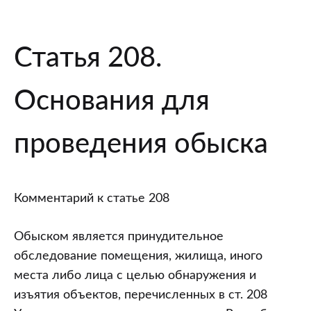
Статьи
Статья 208.
208
–
Основания для
214
УПК
проведения обыска
РБ.
Постатейный
комментарий
Комментарий к статье 208
к
Уголовно-
Обыском является принудительное
процессуальному
обследование помещения, жилища, иного
кодексу
места либо лица с целью обнаружения и
Республики
изъятия объектов, перечисленных в ст. 208
Беларусь.