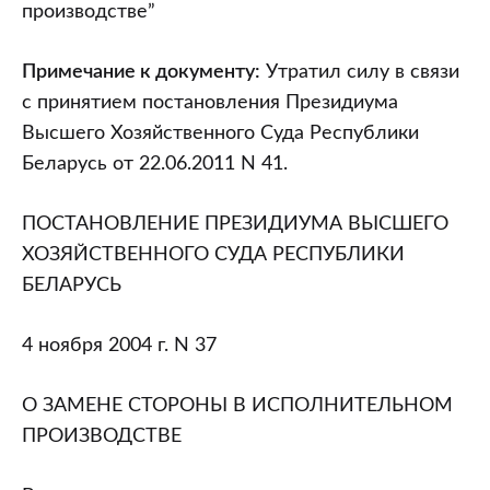
Суда
производстве”
Республики
Беларусь
Примечание к документу:
Утратил силу в связи
от
с принятием постановления Президиума
04.11.2004
Высшего Хозяйственного Суда Республики
N
Беларусь от 22.06.2011 N 41.
37
“О
ПОСТАНОВЛЕНИЕ ПРЕЗИДИУМА ВЫСШЕГО
замене
ХОЗЯЙСТВЕННОГО СУДА РЕСПУБЛИКИ
стороны
БЕЛАРУСЬ
в
исполнительном
4 ноября 2004 г. N 37
производстве”
О ЗАМЕНЕ СТОРОНЫ В ИСПОЛНИТЕЛЬНОМ
ПРОИЗВОДСТВЕ