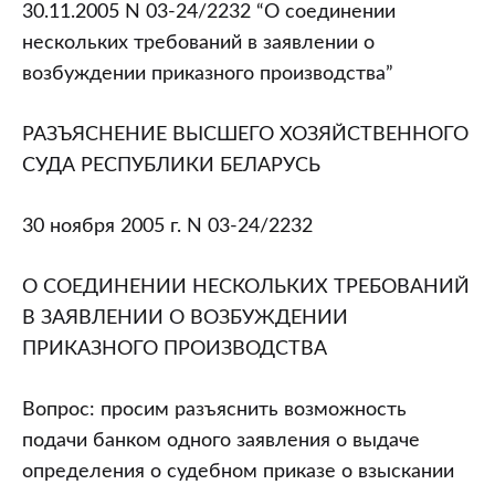
Хозяйственного
30.11.2005 N 03-24/2232 “О соединении
Суда
нескольких требований в заявлении о
Республики
возбуждении приказного производства”
Беларусь
от
РАЗЪЯСНЕНИЕ ВЫСШЕГО ХОЗЯЙСТВЕННОГО
30.11.2005
СУДА РЕСПУБЛИКИ БЕЛАРУСЬ
N
03-
30 ноября 2005 г. N 03-24/2232
24/2232
“О
О СОЕДИНЕНИИ НЕСКОЛЬКИХ ТРЕБОВАНИЙ
соединении
В ЗАЯВЛЕНИИ О ВОЗБУЖДЕНИИ
нескольких
ПРИКАЗНОГО ПРОИЗВОДСТВА
требований
в
Вопрос: просим разъяснить возможность
заявлении
подачи банком одного заявления о выдаче
о
определения о судебном приказе о взыскании