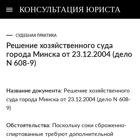
КОНСУЛЬТАЦИЯ ЮРИСТА
Консультация
Консультация
юриста
юриста
СУДЕБНАЯ ПРАКТИКА
Решение хозяйственного суда
города Минска от 23.12.2004 (дело
N 608-9)
Решение
Название документа:
Решение хозяйственного
хозяйственного
суда города Минска от 23.12.2004 (дело N 608-
суда
9)
города
Минска
Обстоятельства:
Поскольку соки сброженно-
от
спиртованные требуют дополнительной