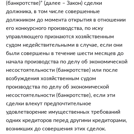
должника,
(банкротстве)” (далее – Закон) сделки
совершенных
должника, в том числе совершенные
в
должником до момента открытия в отношении
течение
его конкурсного производства, по иску
шести
управляющего признаются хозяйственным
месяцев
судом недействительными в случае, если они
до
были совершены в течение шести месяцев до
начала
начала производства по делу об экономической
производства
несостоятельности (банкротстве) или после
по
возбуждения хозяйственным судом
делу
производства по делу об экономической
об
несостоятельности (банкротстве), если эти
экономической
сделки влекут предпочтительное
несостоятельности
удовлетворение имущественных требований
(банкротстве)
одних кредиторов перед другими кредиторами,
возникших до совершения этих сделок.