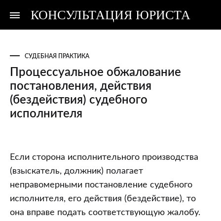
КОНСУЛЬТАЦИЯ ЮРИСТА
Консультация
Консультация
юриста
юриста
СУДЕБНАЯ ПРАКТИКА
Процессуальное обжалование
постановления, действия
(бездействия) судебного
исполнителя
Процессуальное
Если сторона исполнительного производства
обжалование
(взыскатель, должник) полагает
постановления,
неправомерными постановление судебного
действия
исполнителя, его действия (бездействие), то
(бездействия)
она вправе подать соответствующую жалобу.