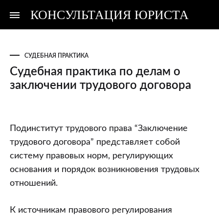
КОНСУЛЬТАЦИЯ ЮРИСТА
Консультация
Консультация
юриста
юриста
СУДЕБНАЯ ПРАКТИКА
Судебная практика по делам о
заключении трудового договора
Судебная
Подинститут трудового права “Заключение
практика
трудового договора” представляет собой
по
систему правовых норм, регулирующих
делам
основания и порядок возникновения трудовых
о
отношений.
заключении
трудового
К источникам правового регулирования