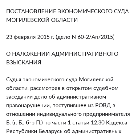
области
от
ПОСТАНОВЛЕНИЕ ЭКОНОМИЧЕСКОГО СУДА
23.02.2015
МОГИЛЕВСКОЙ ОБЛАСТИ
(дело
N
23 февраля 2015 г. (дело N 60-2/Ап/2015)
60-
2/
О НАЛОЖЕНИИ АДМИНИСТРАТИВНОГО
Ап/2015)
ВЗЫСКАНИЯ
“О
наложении
Судья экономического суда Могилевской
административного
области, рассмотрев в открытом судебном
взыскания”
заседании дело об административном
правонарушении, поступившее из РОВД в
отношении индивидуального предпринимателя
Б. (г. Б., б-р П.) по части 1 статьи 12.30 Кодекса
Республики Беларусь об административных