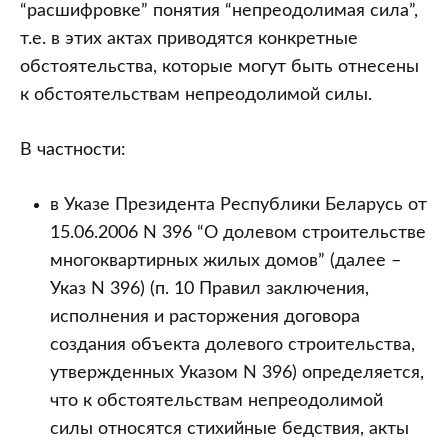
законодательством
“расшифровке” понятия “непреодолимая сила”,
Республики
т.е. в этих актах приводятся конкретные
Беларусь
обстоятельства, которые могут быть отнесены
освобождения
к обстоятельствам непреодолимой силы.
от
ответственности
В частности:
вследствие
обстоятельств
в Указе Президента Республики Беларусь от
непреодолимой
15.06.2006 N 396 “О долевом строительстве
силы
многоквартирных жилых домов” (далее –
(часть
Указ N 396) (п. 10 Правил заключения,
2)
исполнения и расторжения договора
создания объекта долевого строительства,
утвержденных Указом N 396) определяется,
что к обстоятельствам непреодолимой
силы относятся стихийные бедствия, акты