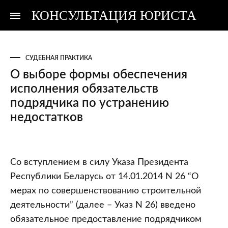
КОНСУЛЬТАЦИЯ ЮРИСТА
Консультация
Консультация
юриста
юриста
СУДЕБНАЯ ПРАКТИКА
О выборе формы обеспечения
исполнения обязательств
подрядчика по устранению
недостатков
О
Со вступлением в силу Указа Президента
выборе
Республики Беларусь от 14.01.2014 N 26 “О
формы
мерах по совершенствованию строительной
обеспечения
деятельности” (далее – Указ N 26) введено
исполнения
обязательное предоставление подрядчиком