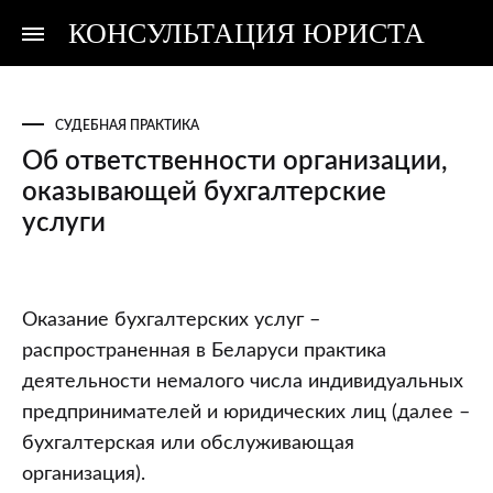
КОНСУЛЬТАЦИЯ ЮРИСТА
Консультация
Консультация
юриста
юриста
СУДЕБНАЯ ПРАКТИКА
Об ответственности организации,
оказывающей бухгалтерские
услуги
Об
Оказание бухгалтерских услуг –
ответственности
распространенная в Беларуси практика
организации,
деятельности немалого числа индивидуальных
оказывающей
предпринимателей и юридических лиц (далее –
бухгалтерские
бухгалтерская или обслуживающая
услуги
организация).