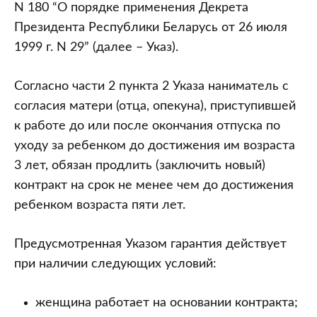
срок
N 180 “О порядке применения Декрета
действия
Президента Республики Беларусь от 26 июля
контракта
1999 г. N 29” (далее – Указ).
с
работницей-
Согласно части 2 пункта 2 Указа наниматель с
совместителем,
согласия матери (отца, опекуна), приступившей
имеющей
к работе до или после окончания отпуска по
ребенка
уходу за ребенком до достижения им возраста
в
3 лет, обязан продлить (заключить новый)
возрасте
контракт на срок не менее чем до достижения
от
ребенком возраста пяти лет.
3
до
Предусмотренная Указом гарантия действует
5
при наличии следующих условий:
лет?
женщина работает на основании контракта;