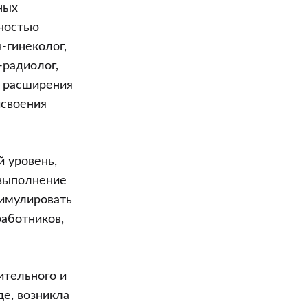
ных
ностью
-гинеколог,
-радиолог,
ю расширения
исвоения
 уровень,
 выполнение
тимулировать
работников,
ительного и
де, возникла