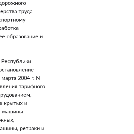
одорожного
ерства труда
нспортному
работке
ее образование и
ы Республики
постановление
марта 2004 г. N
овления тарифного
орудованием,
е крытых и
е) машины
ыжных,
ашины, ретраки и