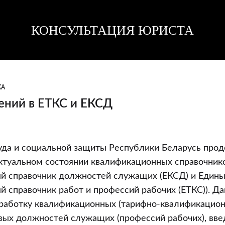
КОНСУЛЬТАЦИЯ ЮРИСТА
Консультация
Консультация
юриста
юриста
КА
ений в ЕТКС и ЕКСД
уда и социальной защиты Республики Беларусь прод
ктуальном состоянии квалификационных справочник
й справочник должностей служащих (ЕКСД) и Едины
 справочник работ и профессий рабочих (ЕТКС)). Да
зработку квалификационных (тарифно-квалификацион
вых должностей служащих (профессий рабочих), вв