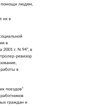
и помощи людям,
 их в
 социальной
ия в
2001 г. N 94”, в
тролер-ревизор
зование,
 работы в
их поездов”
 работников
ных граждан и