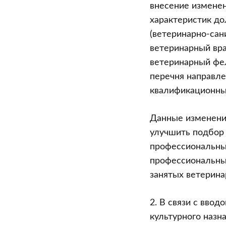
внесение измене
характеристик д
(ветеринарно-сан
ветеринарный вра
ветеринарный фе
перечня направле
квалификационны
Данные изменени
улучшить подбор 
профессиональных
профессиональный
занятых ветерина
2. В связи с вво
культурного назн