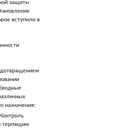
ьной защиты
становление
орое вступило в
анности
редотвращением
зовании
 (водные
 различных
о назначения;
 Контроль
и терпящим