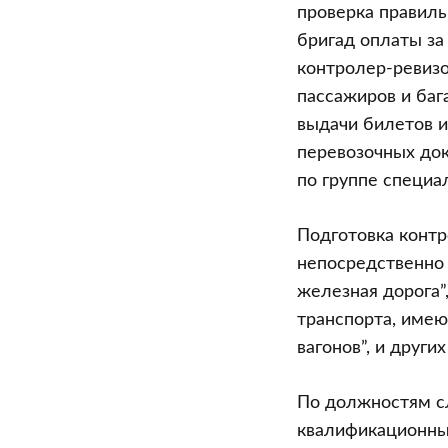
проверка правил
бригад оплаты за
контролер-ревизо
пассажиров и ба
выдачи билетов и
перевозочных док
по группе специа
Подготовка контр
непосредственно 
железная дорога”
транспорта, име
вагонов”, и други
По должностям с
квалификационны