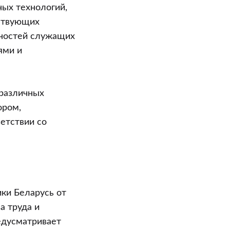
ых технологий,
ствующих
жностей служащих
ями и
 различных
ором,
етствии со
ки Беларусь от
а труда и
едусматривает