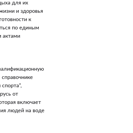
дыха для их
жизни и здоровья
готовности к
яться по единым
и актами
квалификационную
м справочнике
 спорта”,
русь от
оторая включает
ния людей на воде