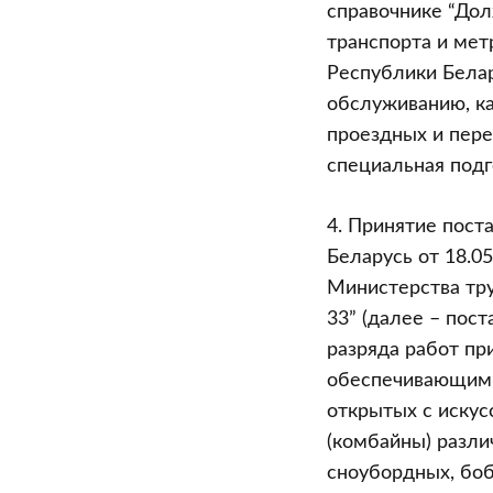
справочнике “До
транспорта и ме
Республики Белар
обслуживанию, ка
проездных и пере
специальная подг
4. Принятие пост
Беларусь от 18.0
Министерства тру
33” (далее – пос
разряда работ п
обеспечивающими
открытых с иску
(комбайны) разли
сноубордных, бо