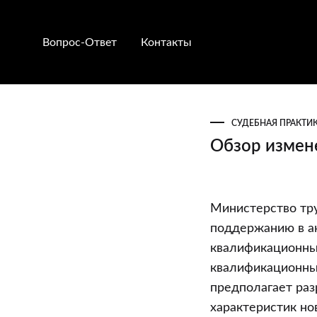
Вопрос-Ответ
Контакты
СУДЕБНАЯ ПРАКТИ
Обзор измен
Обзор
Министерство тр
изменений
поддержанию в а
в
квалификационны
ЕТКС
квалификационный
и
предполагает ра
ЕКСД
характеристик но