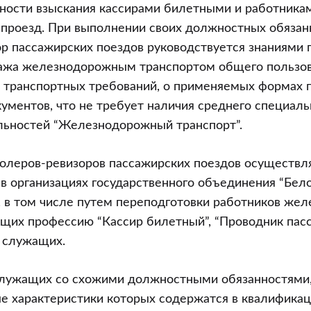
ьности взыскания кассирами билетными и работника
 проезд. При выполнении своих должностных обязан
р пассажирских поездов руководствуется знаниями 
гажа железнодорожным транспортом общего пользов
 транспортных требований, о применяемых формах 
ументов, что не требует наличия среднего специаль
льностей “Железнодорожный транспорт”.
олеров-ревизоров пассажирских поездов осуществл
в организациях государственного объединения “Бел
, в том числе путем переподготовки работников же
ющих профессию “Кассир билетный”, “Проводник пас
х служащих.
лужащих со схожими должностными обязанностями
е характеристики которых содержатся в квалифика