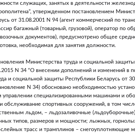
лжности служащих, занятых в деятельности железн
трополитена”, утвержденном постановлением Минист
усь от 31.08.2001 N 94 (агент коммерческий по тра
ссир багажный (товарный, грузовой), оператор по об
возочных документов), предусмотрено общее средн
отовка, необходимая для занятия должности.
ановления Министерства труда и социальной защит
5.2015 N 34 “О внесении дополнений и изменений в 
да и социальной защиты Республики Беларусь от 30 
тановление N 34) обосновано необходимостью устан
ри управлении специализированными машинами и об
 обслуживание спортивных сооружений, в том числ
сственным льдом, – льдозаливочные (льдоуборочны
чных типов, размеров и мощности; лыжных, горнол
бслейных трасс и трамплинов – снегоуплотняющие м