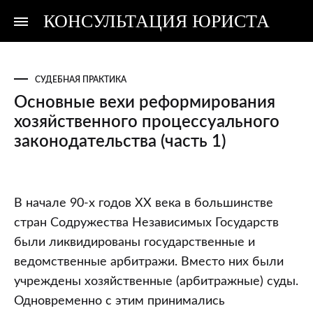
КОНСУЛЬТАЦИЯ ЮРИСТА
Консультация
Консультация
юриста
юриста
СУДЕБНАЯ ПРАКТИКА
Основные вехи реформирования
хозяйственного процессуального
законодательства (часть 1)
Основные
В начале 90-х годов XX века в большинстве
вехи
стран Содружества Независимых Государств
реформирования
были ликвидированы государственные и
хозяйственного
ведомственные арбитражи. Вместо них были
процессуального
учреждены хозяйственные (арбитражные) суды.
законодательства
Одновременно с этим принимались