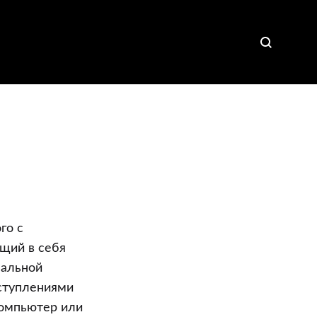
го с
щий в себя
нальной
ступлениями
компьютер или