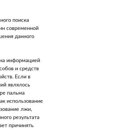
ного поиска
чин современной
шения данного
.
ена информацией
собов и средств
йств. Если в
ий являлось
ире пальма
ак использование
зование лжи,
ного результата
ает причинять