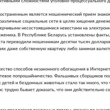
ективными сложностями уголовно-процессуального д
ространенным является мошеннический прием знако
различные социальные сети в целях хищения денеж
ерчивыми несостоявшимися невестами на электрон
 жениха. В Республике Беларусь установлены факты
аста переводили мошенникам десятки тысяч долларо
аях даже собственную квартиру либо занимая валют
ство способов незаконного обогащения в Интернет
етевое попрошайничество. Фальшивых сборщиков по
 детей и бездомных животных стало так много, что
с трудно бывает доказать, что они действительно с