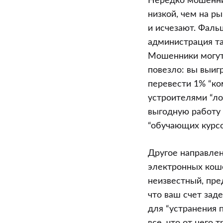
Нередко мошенни
низкой, чем на р
и исчезают. Фаль
администрация та
Мошенники могут 
повезло: вы выиг
перевести 1% “ко
устроителями “ло
выгодную работу 
“обучающих курсо
Другое направлен
электронных коше
неизвестный, пре
что ваш счет зад
для “устранения 