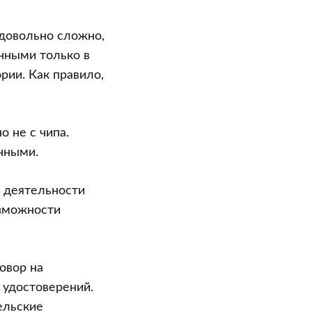
довольно сложно,
нными только в
рии. Как правило,
 не с чипа.
нными.
й деятельности
озможности
овор на
 удостоверений.
ельские