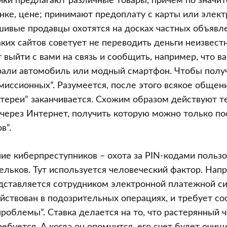
ки предлагают различные товары, причем по значи
ынке, цене; принимают предоплату с карты или элек
шивые продавцы охотятся на досках частных объявл
ких сайтов советует не переводить деньги неизвес
выйти с вами на связь и сообщить, например, что в
рали автомобиль или модный смартфон. Чтобы получ
миссионных”. Разумеется, после этого всякое общен
тереи” заканчивается. Схожим образом действуют те
через Интернет, получить которую можно только п
в”.
ие киберпреступников – охота за PIN-кодами польз
льков. Тут используется человеческий фактор. Напр
дставляется сотрудником электронной платежной с
ействован в подозрительных операциях, и требует с
проблемы”. Ставка делается на то, что растерянный 