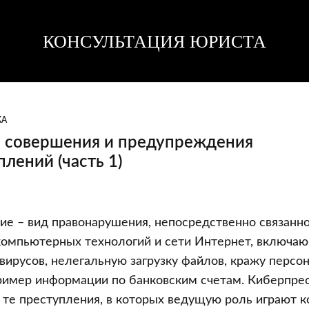
КОНСУЛЬТАЦИЯ ЮРИСТА
Консультация
Консультация
юриста
юриста
КА
 совершения и предупреждения
лений (часть 1)
е – вид правонарушения, непосредственно связанно
компьютерных технологий и сети Интернет, включаю
вирусов, нелегальную загрузку файлов, кражу персо
ения
ример информации по банковским счетам. Киберпре
плений
 те преступления, в которых ведущую роль играют 