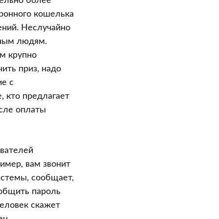
тельно более
тронного кошелька
ений. Неслучайно
тным людям.
ам крупно
ить приз, надо
ие с
, кто предлагает
осле оплаты
ователей
имер, вам звонит
истемы, сообщает,
ообщить пароль
человек скажет