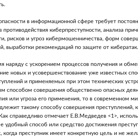
ь.
опасности в информационной сфере требует постоян
 противодействия киберпреступности, анализа при
и, рисков и угроз кибермошенничества, форм совер
й, выработки рекомендаций по защите от кибератак
мя наряду с ускорением процессов получения и обм
ние новых и усовершенствование уже известных спо
уплений и применяемых при этом технических устро
м способом совершения общественно опасных деян
ия или угроза его применения, то в современном м
длежит такому способу совершения преступлений, к
Как справедливо отмечает Е.В.Медведев <1>, исполь
е удобный способ или средство достижения преступ
х, когда преступник имеет конкретную цель и не жел