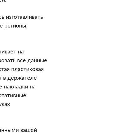
ен.
ь изготавливать
е регионы,
ливает на
ровать все данные
тая пластиковая
а в держателе
 накладки на
ртативные
уках
данными вашей