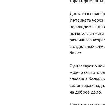
характером, объ
Достаточно расп
Интернета через 
переводимых дов
предполагаемого
различного возр
в отдельных случ
банке.
Существует множе
можно считать с
спасения больных
волонтерам подча
на доброе дело.