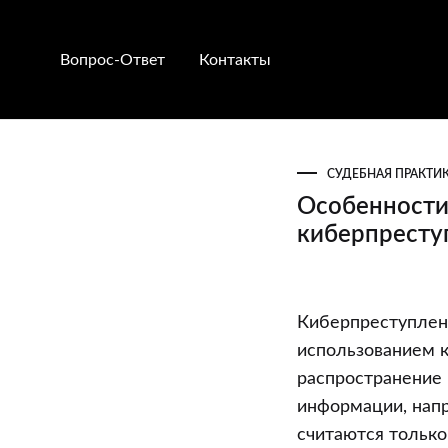
Вопрос-Ответ
Контакты
СУДЕБНАЯ ПРАКТИ
Особенности
киберпреступ
Особенности
Киберпреступлени
совершения
использованием 
и
распространение 
предупрежд
информации, нап
киберпресту
считаются только