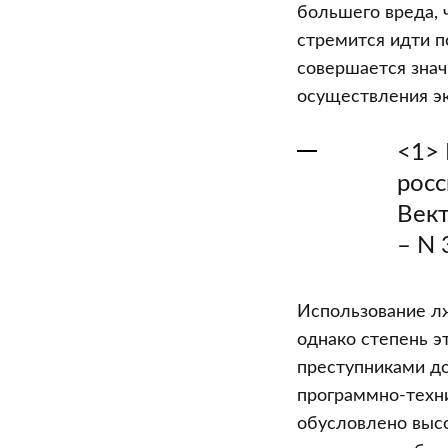
большего вреда, 
стремится идти п
совершается знач
осуществления э
<1> 
росс
Вект
– N 3
Использование л
однако степень э
преступниками до
программно-техни
обусловлено высо