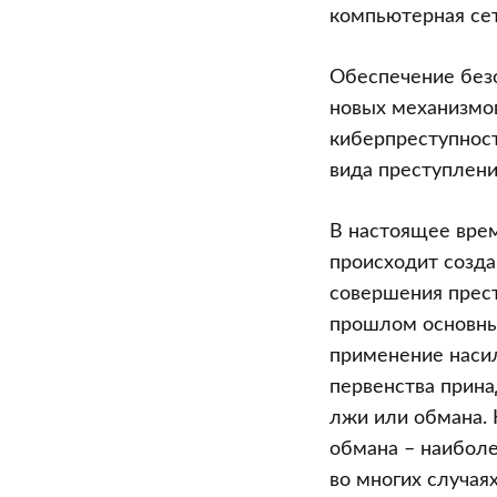
(часть
компьютерная сет
1)
Обеспечение без
новых механизмов
киберпреступност
вида преступлени
В настоящее вре
происходит созда
совершения прест
прошлом основны
применение насил
первенства прина
лжи или обмана. 
обмана – наиболе
во многих случая