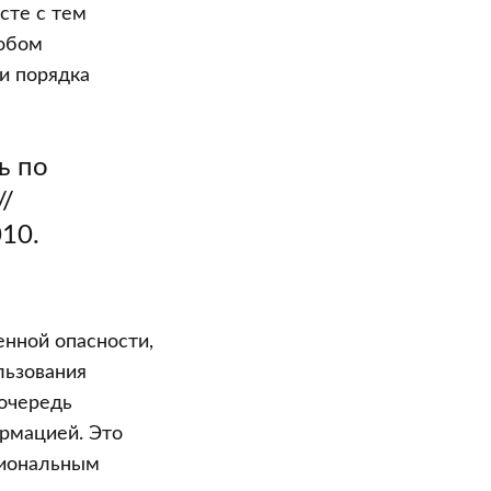
сте с тем
собом
и порядка
ь по
//
010.
нной опасности,
льзования
 очередь
рмацией. Это
циональным