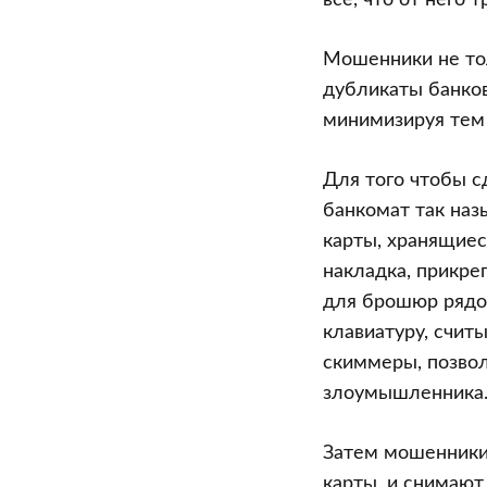
все, что от него 
Мошенники не тол
дубликаты банков
минимизируя тем
Для того чтобы с
банкомат так наз
карты, хранящиес
накладка, прикре
для брошюр рядо
клавиатуру, счит
скиммеры, позвол
злоумышленника
Затем мошенники
карты, и снимают