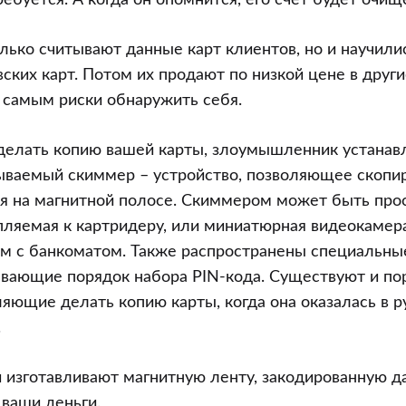
требуется. А когда он опомнится, его счет будет очищ
ько считывают данные карт клиентов, но и научилис
ских карт. Потом их продают по низкой цене в други
 самым риски обнаружить себя.
делать копию вашей карты, злоумышленник устанав
ываемый скиммер – устройство, позволяющее скопи
я на магнитной полосе. Скиммером может быть прос
пляемая к картридеру, или миниатюрная видеокамер
м с банкоматом. Также распространены специальные
ывающие порядок набора PIN-кода. Существуют и по
яющие делать копию карты, когда она оказалась в р
.
 изготавливают магнитную ленту, закодированную 
 ваши деньги.