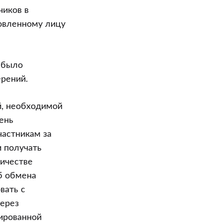
чиков в
новленному лицу
 было
ерений.
й, необходимой
ень
частникам за
 получать
ичестве
б обмена
вать с
через
рированной