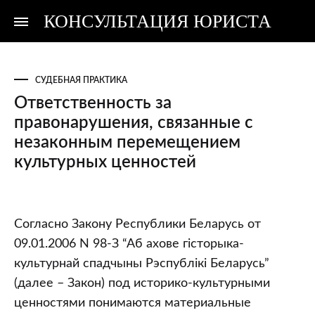
КОНСУЛЬТАЦИЯ ЮРИСТА
Консультация
Консультация
юриста
юриста
СУДЕБНАЯ ПРАКТИКА
Ответственность за
правонарушения, связанные с
незаконным перемещением
культурных ценностей
Ответственность
Согласно Закону Республики Беларусь от
за
09.01.2006 N 98-З “Аб ахове гiсторыка-
правонарушения,
культурнай спадчыны Рэспублiкi Беларусь”
связанные
(далее – Закон) под историко-культурными
с
ценностями понимаются материальные