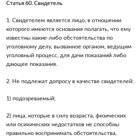
Статьи
Статья 60. Свидетель
60
–
1. Свидетелем является лицо, в отношении
64
которого имеются основания полагать, что ему
УПК
известны какие-либо обстоятельства по
РБ.
уголовному делу, вызванное органом, ведущим
Постатейный
уголовный процесс, для дачи показаний либо
комментарий
дающее показания.
к
Уголовно-
2. Не подлежат допросу в качестве свидетелей:
процессуальному
кодексу
1) подозреваемый;
Республики
Беларусь.
2) лица, которые в силу возраста, физических
Часть
или психических недостатков не способны
I.
правильно воспринимать обстоятельства,