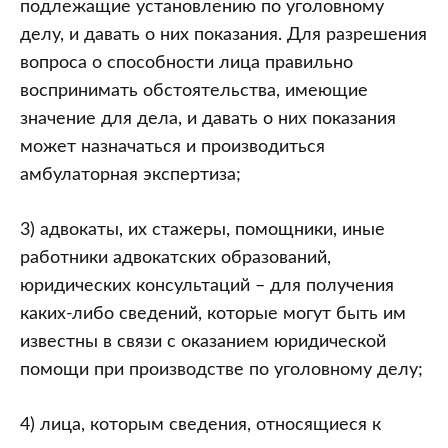
Общие
подлежащие установлению по уголовному
положения.
делу, и давать о них показания. Для разрешения
Раздел
вопроса о способности лица правильно
II.
воспринимать обстоятельства, имеющие
Государственные
значение для дела, и давать о них показания
органы
может назначаться и производиться
и
амбулаторная экспертиза;
другие
3) адвокаты, их стажеры, помощники, иные
участники
работники адвокатских образований,
уголовного
юридических консультаций – для получения
процесса.
каких-либо сведений, которые могут быть им
Глава
известны в связи с оказанием юридической
7.
помощи при производстве по уголовному делу;
Иные
участники
4) лица, которым сведения, относящиеся к
уголовного