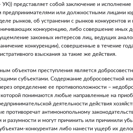
– УК)) представляет собой заключение и исполнение
 предпринимателями или должностными лицами юр
ия
деле рынков, об устранении с рынков конкурентов и 
ческой
аничивающих конкуренцию, либо совершение иных д
и
 ущемление законных интересов лиц, ведущих анало
раничение конкуренции), совершенные в течение год
ной
стративного взыскания за такие же действия.
й
нным объектом преступления является добросовестн
ющими субъектами. Содержание добросовестной ко
через определение ее противоположности – недобр
д которой понимаются любые направленные на прио
е
редпринимательской деятельности действия хозяйс
”
ые противоречат антимонопольному законодательств
 и разумности и могут причинить или причинили уб
убъектам-конкурентам либо нанести ущерб их делов