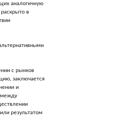
ущих аналогичную
 раскрыто в
твии
 альтернативными
ении с рынков
цию, заключается
чении и
 между
ществлении
 или результатом