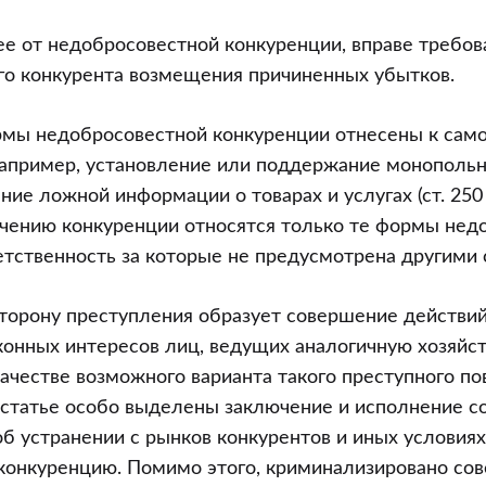
е от недобросовестной конкуренции, вправе требов
го конкурента возмещения причиненных убытков.
рмы недобросовестной конкуренции отнесены к сам
апример, установление или поддержание монопольны
ние ложной информации о товарах и услугах (ст. 250 
ичению конкуренции относятся только те формы нед
етственность за которые не предусмотрена другими 
торону преступления образует совершение действий
конных интересов лиц, ведущих аналогичную хозяйс
качестве возможного варианта такого преступного по
статье особо выделены заключение и исполнение с
об устранении с рынков конкурентов и иных условия
конкуренцию. Помимо этого, криминализировано со