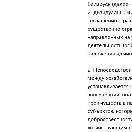
против
Беларусь (далее 
порядка
индивидуальными
осуществлен
соглашений о раз
монополисти
существенно огр
деятельност
направленных на
и
деятельность (ог
добросовест
наложения админи
конкуренции
(комментари
2. Непосредстве
к
между хозяйству
ст.
устанавливается 
247
конкуренции, по
“Ограничени
преимуществ в п
конкуренции
субъектов, котор
главы
добросовестности
25
хозяйствующим с