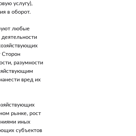
овую услугу),
я в оборот.
азуют любые
 деятельности
 хозяйствующих
у Сторон
ости, разумности
озяйствующим
нанести вред их
хозяйствующих
рном рынке, рост
ениями иных
ующих субъектов