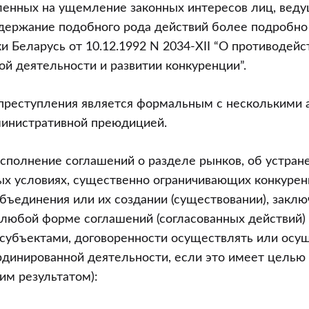
ленных на ущемление законных интересов лиц, вед
держание подобного рода действий более подробно
и Беларусь от 10.12.1992 N 2034-XII “О противодейс
й деятельности и развитии конкуренции”.
 преступления является формальным с несколькими
министративной преюдицией.
исполнение соглашений о разделе рынков, об устран
ых условиях, существенно ограничивающих конкурен
объединения или их создании (существовании), заклю
 любой форме соглашений (согласованных действий)
субъектами, договоренности осуществлять или осу
рдинированной деятельности, если это имеет целью
им результатом):