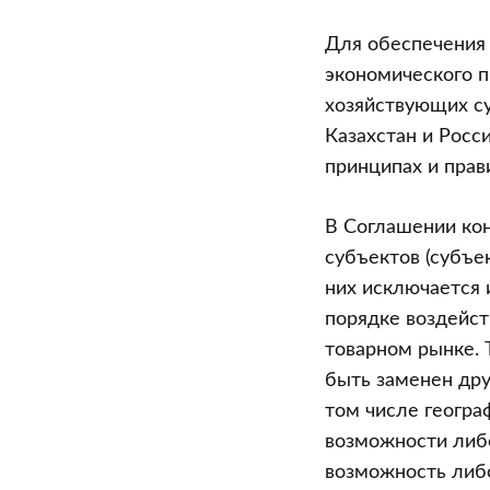
“Преступлен
против
Для обеспечения 
порядка
экономического п
осуществлен
хозяйствующих су
экономическ
Казахстан и Росс
деятельност
принципах и прав
Уголовного
кодекса
В Соглашении кон
Республики
субъектов (субъе
Беларусь)
них исключается 
порядке воздейс
товарном рынке. 
быть заменен дру
том числе геогра
возможности либо
возможность либо