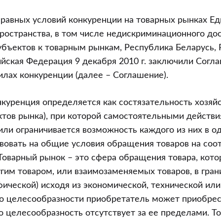
ия
равных условий конкуренции на товарных рынках Ед
ространства, в том числе недискриминационного до
ия
бъектов к товарным рынкам, Республика Беларусь,
ой
ийская Федерация 9 декабря 2010 г. заключили Согл
и”
илах конкуренции (далее – Соглашение).
куренция определяется как состязательность хозя
ктов рынка), при которой самостоятельными действи
или ограничивается возможность каждого из них в 
твовать на общие условия обращения товаров на со
Товарный рынок – это сфера обращения товара, кот
гим товаром, или взаимозаменяемых товаров, в грани
фической) исходя из экономической, технической или
 целесообразности приобретатель может приобрест
 целесообразность отсутствует за ее пределами. Т