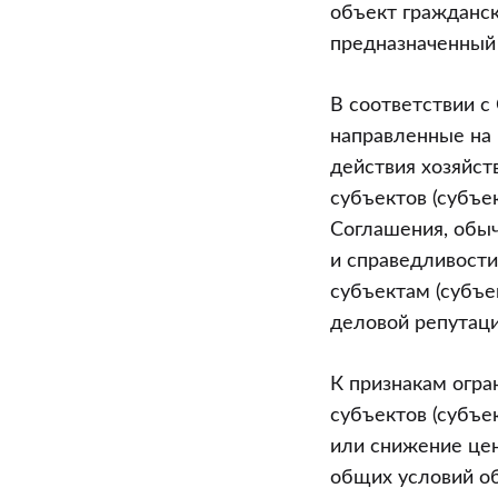
объект граждански
предназначенный 
В соответствии 
направленные на
действия хозяйст
субъектов (субъе
Соглашения, обыч
и справедливост
субъектам (субъе
деловой репутаци
К признакам огра
субъектов (субъек
или снижение це
общих условий об