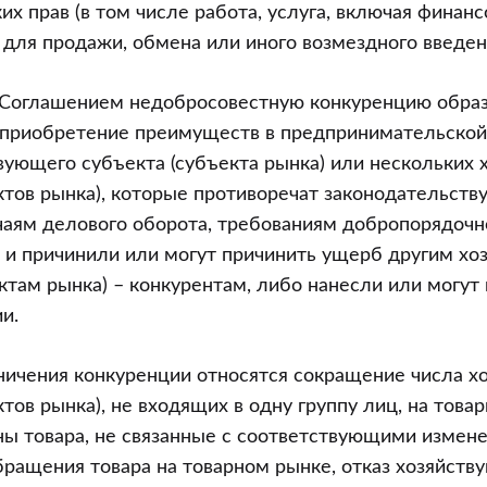
х прав (в том числе работа, услуга, включая финанс
для продажи, обмена или иного возмездного введени
с Соглашением недобросовестную конкуренцию обр
 приобретение преимуществ в предпринимательской
вующего субъекта (субъекта рынка) или нескольких
ктов рынка), которые противоречат законодательств
аям делового оборота, требованиям добропорядочн
и и причинили или могут причинить ущерб другим х
ктам рынка) – конкурентам, либо нанесли или могут 
и.
ничения конкуренции относятся сокращение числа 
тов рынка), не входящих в одну группу лиц, на това
ны товара, не связанные с соответствующими измен
ращения товара на товарном рынке, отказ хозяйств