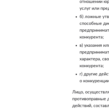
отношении юр
услуг или пр
б) ложные ут
способные ди
предпринимат
конкурента;
в) указания и
предпринимат
характера, св
конкурента;
г) другие дей
о конкуренци
Лицо, осуществл
противоправные 
действий, соста