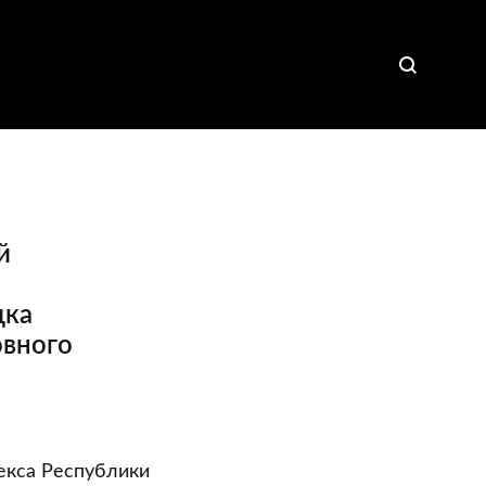
й
дка
овного
декса Республики