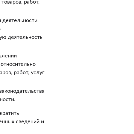
товаров, работ,
 деятельности,
о
кую деятельность
твлении
 относительно
ров, работ, услуг
 законодательства
ности.
кратить
енных сведений и