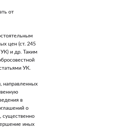
ать от
остоятельным
х цен (ст. 245
УК) и др. Таким
обросовестной
статьями УК.
, направленных
твенную
ведения в
оглашений о
х, существенно
вершение иных