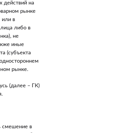
х действий на
оварном рынке
 или в
 лица либо в
ка), не
акже иные
та (субъекта
в одностороннем
рном рынке.
усь (далее – ГК)
.
ь смешение в