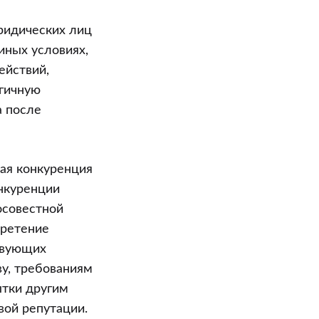
идических лиц
иных условиях,
ействий,
гичную
а после
ая конкуренция
нкуренции
осовестной
бретение
твующих
у, требованиям
ытки другим
ой репутации.