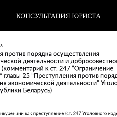
КОНСУЛЬТАЦИЯ ЮРИСТА
Консультация
Консультация
юриста
юриста
КА
я против порядка осуществления
ческой деятельности и добросовестно
(комментарий к ст. 247 “Ограничение
 главы 25 “Преступления против поря
ия экономической деятельности” Угол
ублики Беларусь)
я
онкуренции как преступление (ст. 247 Уголовного ко