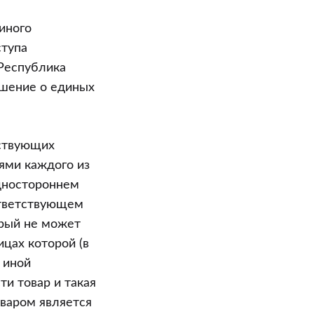
иного
ступа
 Республика
ашение о единых
йствующих
ями каждого из
одностороннем
ответствующем
орый не может
цах которой (в
 иной
и товар и такая
оваром является