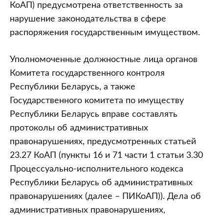
законодательства
КоАП) предусмотрена ответственность за
в
нарушение законодательства в сфере
сфере
распоряжения государственным имуществом.
распоряжения
государственным
Уполномоченные должностные лица органов
имуществом
Комитета государственного контроля
(статья
Республики Беларусь, а также
23.27
Государственного комитета по имуществу
Кодекса
Республики Беларусь вправе составлять
Республики
протоколы об административных
Беларусь
правонарушениях, предусмотренных статьей
об
23.27 КоАП (пункты 16 и 71 части 1 статьи 3.30
административных
Процессуально-исполнительного кодекса
правонарушениях)
Республики Беларусь об административных
правонарушениях (далее – ПИКоАП)). Дела об
административных правонарушениях,