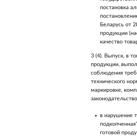
постановка а
постановлени
Беларусь от 2
продукции (н
качество това
3 (4). Выпуск, в 
продукции, выпол
соблюдения требо
технического нор
маркировке, комп
законодательством 
в нарушение т
подкопченная”
готовой проду