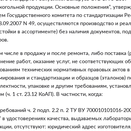
лкогольной продукции. Основные положения”, утвер
ем Государственного комитета по стандартизации Р
8.09.2007 N 49, осуществляются производство и реа
астойки в ассортименте) без наличия документов, 
ров.
том числе в продажу и после ремонта, либо поставка 
нение работ, оказание услуг, не соответствующих о
ваниям технических нормативных правовых актов в
мирования и стандартизации и образцов (эталонов) по
лектности, упаковке и другим требованиям, устано
(ч. 1 ст. 23.12 КоАП). В частности, когда:
ребований ч. 2 подп. 2.2 п. 2 ТУ ВУ 700010101016-20
 в удостоверениях качества, выдаваемых лаборатор
кции, отсутствуют: юридический адрес изготовителя