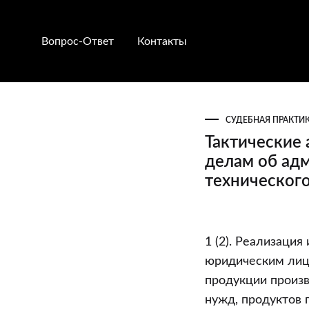
Вопрос-Ответ
Контакты
СУДЕБНАЯ ПРАКТИ
Тактические 
делам об ад
технического
Тактические
1 (2). Реализаци
аспекты
юридическим лицо
ведения
продукции произв
администрат
нужд, продуктов 