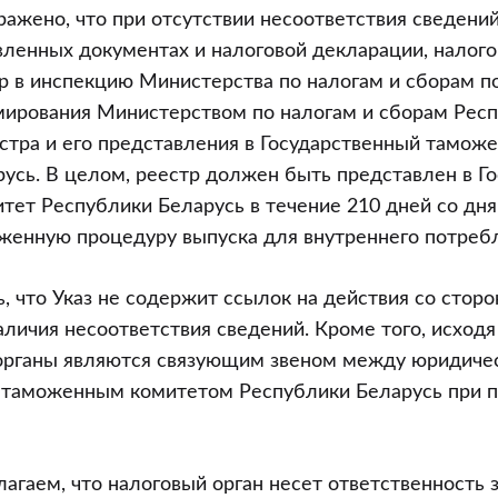
ражено, что при отсутствии несоответствия сведений
вленных документах и налоговой декларации, налого
р в инспекцию Министерства по налогам и сборам по 
мирования Министерством по налогам и сборам Рес
тра и его представления в Государственный тамож
усь. В целом, реестр должен быть представлен в Г
тет Республики Беларусь в течение 210 дней со дн
женную процедуру выпуска для внутреннего потреб
, что Указ не содержит ссылок на действия со стор
наличия несоответствия сведений. Кроме того, исход
 органы являются связующим звеном между юридиче
 таможенным комитетом Республики Беларусь при 
лагаем, что налоговый орган несет ответственность 