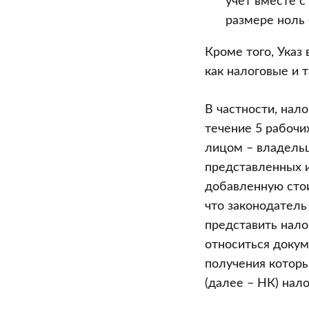
учет вместе с
размере ноль 
Кроме того, Указ 
как налоговые и 
В частности, нал
течение 5 рабочи
лицом – владельц
представленных и
добавленную стои
что законодател
представить нало
относиться докум
получения которы
(далее – НК) нал