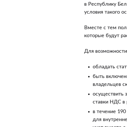
11.08.2011
в Республику Бел
N
условия такого о
358
“О
Вместе с тем пол
стимулирова
которые будут ра
реализации
товаров”:
Для возможности
пробелы
и
обладать ста
перспективы
быть включенн
владельцев с
осуществить э
ставки НДС в 
в течение 19
для внутренне