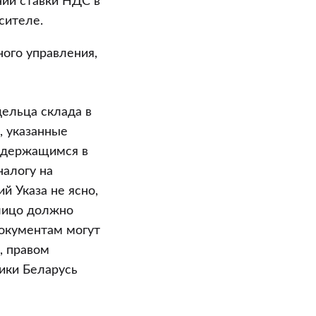
нии ставки НДС в
сителе.
ного управления,
дельца склада в
, указанные
содержащимся в
налогу на
й Указа не ясно,
лицо должно
документам могут
, правом
ики Беларусь