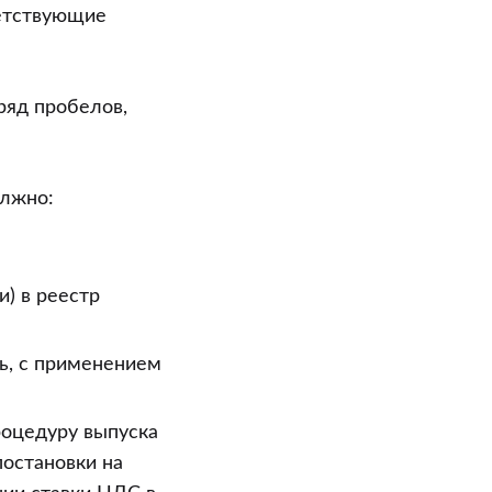
ветствующие
ряд пробелов,
олжно:
) в реестр
сь, с применением
роцедуру выпуска
постановки на