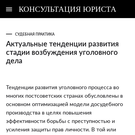
КОНСУЛЬТАЦИЯ ЮРИСТА
Консультация
Консультация
юриста
юриста
СУДЕБНАЯ ПРАКТИКА
Актуальные тенденции развития
стадии возбуждения уголовного
дела
Актуальные
Тенденции развития уголовного процесса во
тенденции
многих постсоветских странах обусловлены в
развития
основном оптимизацией модели досудебного
стадии
производства в целях повышения
возбуждения
эффективности борьбы с преступностью и
уголовного
усиления защиты прав личности. В той или