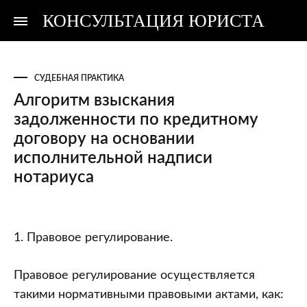
КОНСУЛЬТАЦИЯ ЮРИСТА
Консультация
Консультация
юриста
юриста
СУДЕБНАЯ ПРАКТИКА
Алгоритм взыскания
задолженности по кредитному
договору на основании
исполнительной надписи
нотариуса
Алгоритм
1. Правовое регулирование.
взыскания
задолженности
Правовое регулирование осуществляется
по
такими нормативными правовыми актами, как: