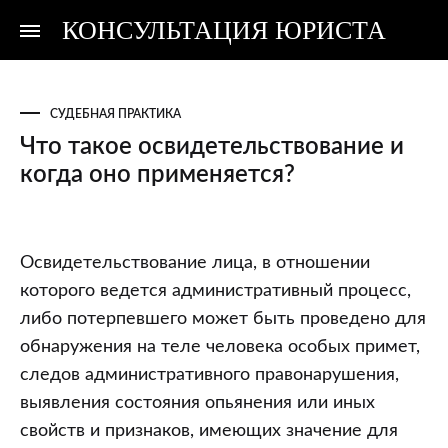
КОНСУЛЬТАЦИЯ ЮРИСТА
Консультация
Консультация
юриста
юриста
СУДЕБНАЯ ПРАКТИКА
Что такое освидетельствование и
когда оно применяется?
Что
Освидетельствование лица, в отношении
такое
которого ведется административный процесс,
освидетельствование
либо потерпевшего может быть проведено для
и
обнаружения на теле человека особых примет,
когда
следов административного правонарушения,
оно
выявления состояния опьянения или иных
применяется?
свойств и признаков, имеющих значение для