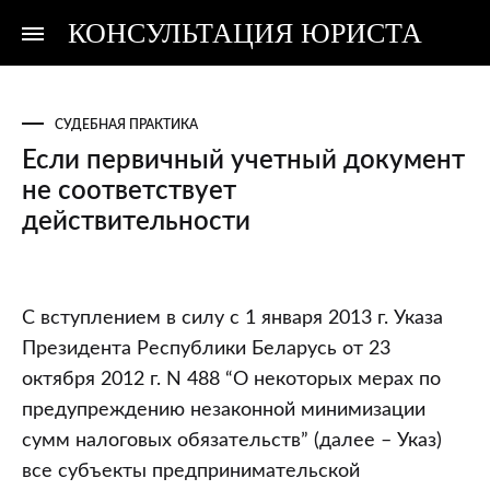
КОНСУЛЬТАЦИЯ ЮРИСТА
Консультация
Консультация
юриста
юриста
СУДЕБНАЯ ПРАКТИКА
Если первичный учетный документ
не соответствует
действительности
Если
С вступлением в силу с 1 января 2013 г. Указа
первичный
Президента Республики Беларусь от 23
учетный
октября 2012 г. N 488 “О некоторых мерах по
документ
предупреждению незаконной минимизации
не
сумм налоговых обязательств” (далее – Указ)
соответствует
все субъекты предпринимательской