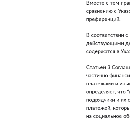
по
Вместе с тем пра
сравнению
сравнению с Указ
с
преференций.
положениям
В соответствии с 
Указа
действующими для
Президента
содержатся в Ука
Республики
Беларусь
Статьей 3 Соглаш
от
частично финанс
22.10.2003
платежами и иным
N
определяет, что 
460
подрядчики и их 
“О
платежей, которы
международ
на социальное об
технической
помощи,