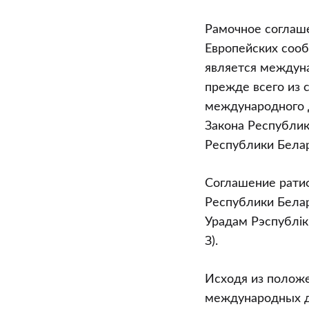
Какова
Рамочное соглаш
юридическая
Европейских сооб
сила
является междун
Рамочного
прежде всего из
соглашения
международного д
между
Закона Республик
Правительст
Республики Белару
Республики
Беларусь
Соглашение рати
и
Республики Белар
Комиссией
Урадам Рэспублiкi
Европейских
З).
сообществ
(заключено
Исходя из положе
в
международных д