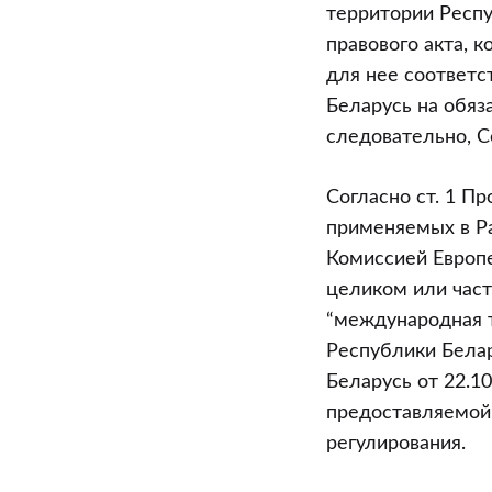
г.
территории Респу
Минске
правового акта, 
18.12.2008)?
для нее соответс
Устанавливае
Беларусь на обяз
ли
следовательно, С
оно
применитель
Согласно ст. 1 П
к
применяемых в Р
международ
Комиссией Европе
технической
целиком или час
помощи,
“международная т
предоставле
Республики Белар
Европейским
Беларусь от 22.1
союзом,
предоставляемой 
иные
регулирования.
правила