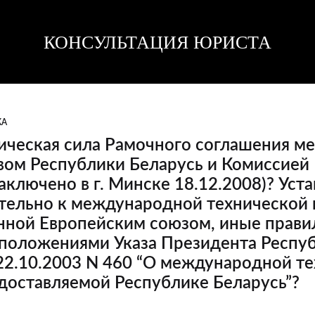
КОНСУЛЬТАЦИЯ ЮРИСТА
Консультация
Консультация
юриста
юриста
КА
ическая сила Рамочного соглашения м
вом Республики Беларусь и Комиссией
аключено в г. Минске 18.12.2008)? Уст
тельно к международной технической
нной Европейским союзом, иные прави
 положениями Указа Президента Респу
22.10.2003 N 460 “О международной т
доставляемой Республике Беларусь”?