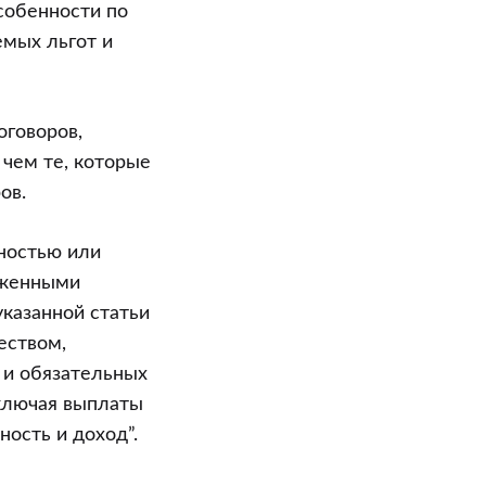
собенности по
емых льгот и
оговоров,
чем те, которые
ов.
лностью или
оженными
указанной статьи
еством,
 и обязательных
включая выплаты
ость и доход”.