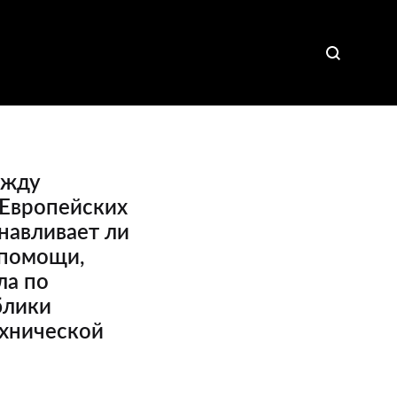
ежду
 Европейских
анавливает ли
 помощи,
ла по
блики
ехнической