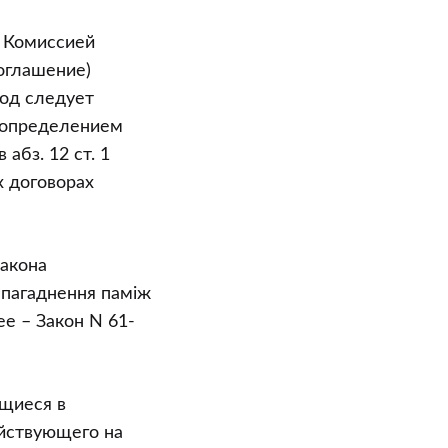
 Комиссией
Соглашение)
од следует
 определением
абз. 12 ст. 1
х договорах
акона
 пагаднення памiж
ее – Закон N 61-
ащиеся в
йствующего на