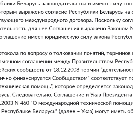
блики Беларусь законодательства и имеют силу тог
которым выражено согласие Республики Беларусь на 
твующего международного договора. Поскольку сог
т
ательность для нее Соглашения выражено Законом N 
оглашение имеет юридическую силу закона Республ
но
ротокола по вопросу о толковании понятий, терминов 
амочном соглашении между Правительством Респуб
ной
йских сообществ от 18.12.2008 термин “деятельност
тично финансируется Сообществом” соответствует п
ехническая помощь”, которое определяется законо
нной
усь. Следовательно, Соглашение и Указ Президента
0.2003 N 460 “О международной технической помощи
Республике Беларусь” (далее – Указ) могут иметь 