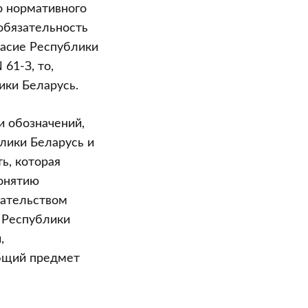
о нормативного
обязательность
ласие Республики
61-З, то,
ики Беларусь.
и обозначений,
лики Беларусь и
ь, которая
онятию
дательством
 Республики
,
общий предмет