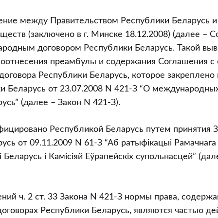
ение между Правительством Республики Беларусь и
ществ (заключено в г. Минске 18.12.2008) (далее – 
ародным договором Республики Беларусь. Такой выв
 соотнесения преамбулы и содержания Соглашения с
оговора Республики Беларусь, которое закреплено в 
и Беларусь от 23.07.2008 N 421-З “О международны
вом
сь” (далее – Закон N 421-З).
фицировано Республикой Беларусь путем принятия З
усь от 09.11.2009 N 61-З “Аб ратыфiкацыi Рамачнага
 Беларусь i Камiсiяй Еўрапейскiх супольнасцей” (дал
ний ч. 2 ст. 33 Закона N 421-З нормы права, содерж
оговорах Республики Беларусь, являются частью де