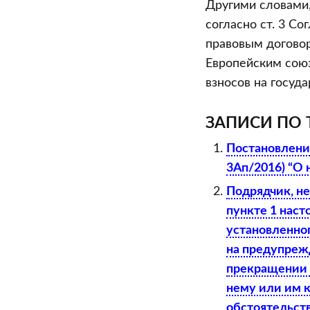
Другими словами,
предоставля
согласно ст. 3 С
Республике
правовым договор
Беларусь”?
Европейским сою
взносов на госуд
ЗАПИСИ ПО 
Постановление
3Ап/2016) “О 
Подрядчик, не
пункте 1 нас
установленног
на предупрежд
прекращении р
нему или им к
обстоятельст