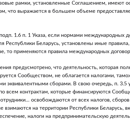
вовые рамки, установленные Соглашением, имеют о
ом, что выражается в большем объеме предоставля
и
подп. 1.6 п. 1 Указа, если нормами международных д
 Республики Беларусь, установлены иные правила, 
зе, то применяются правила международных договор
ения предусмотрено, что деятельность, которая по
ируется Сообществом, не облагается налогами, там
и эквивалентными сборами. В свою очередь, п. 3.5 
“по всем контрактам, которые финансируются Сообщ
сотрудники… освобождаются от всех налогов, сборов
е взимаются на территории Республики Беларусь, 
ной
еспечение, налоги на предпринимательскую деятельн