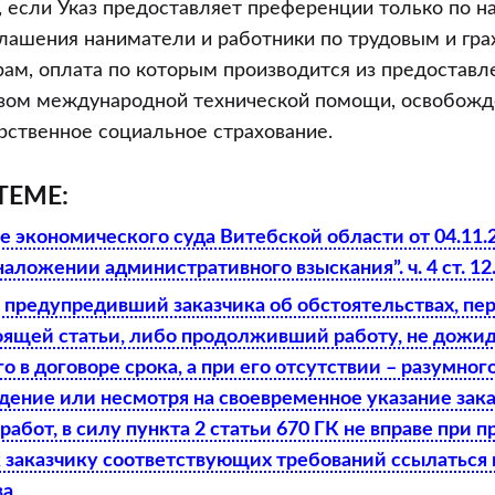
 если Указ предоставляет преференции только по на
емой
оглашения наниматели и работники по трудовым и гр
ам, оплата по которым производится из предоставл
зом международной технической помощи, освобожд
арственное социальное страхование.
ТЕМЕ:
 экономического суда Витебской области от 04.11.2
наложении административного взыскания”. ч. 4 ст. 1
 предупредивший заказчика об обстоятельствах, пе
тоящей статьи, либо продолживший работу, не дожид
о в договоре срока, а при его отсутствии – разумног
ение или несмотря на своевременное указание зака
абот, в силу пункта 2 статьи 670 ГК не вправе при 
 заказчику соответствующих требований ссылаться 
ва