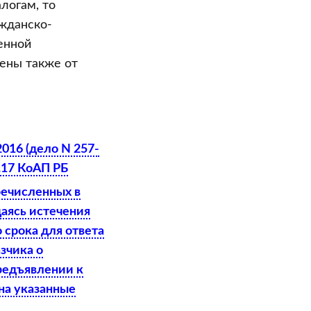
логам, то
ажданско-
енной
ены также от
016 (дело N 257-
2.17 КоАП РБ
речисленных в
аясь истечения
о срока для ответа
зчика о
предъявлении к
на указанные