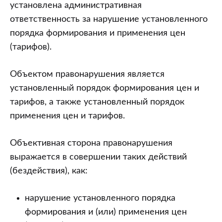
статье
установлена административная
12.4
ответственность за нарушение установленного
“Нарушение
порядка формирования и применения цен
установленного
(тарифов).
порядка
формирования
Объектом правонарушения является
и
установленный порядок формирования цен и
применения
тарифов, а также установленный порядок
цен
применения цен и тарифов.
(тарифов)”
Кодекса
Объективная сторона правонарушения
Республики
выражается в совершении таких действий
Беларусь
(бездействия), как:
об
административных
нарушение установленного порядка
правонарушениях
формирования и (или) применения цен