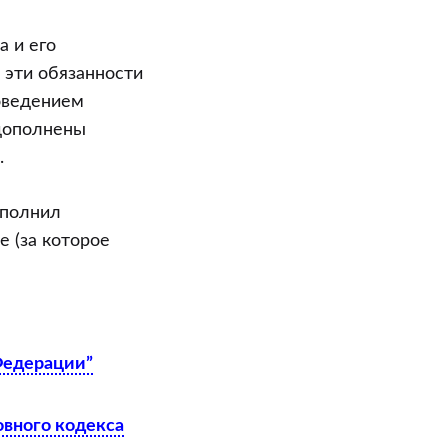
а и его
 эти обязанности
оведением
 дополнены
.
ыполнил
е (за которое
Федерации”
овного кодекса