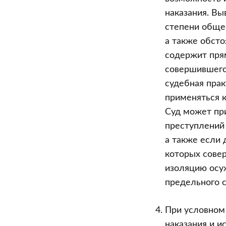
наказания. Вы
степени общес
а также обсто
содержит пря
совершившего
судебная прак
применяться к
Суд может пр
преступлений 
а также если 
которых сове
изоляцию осу
предельного с
При условном 
наказания и и