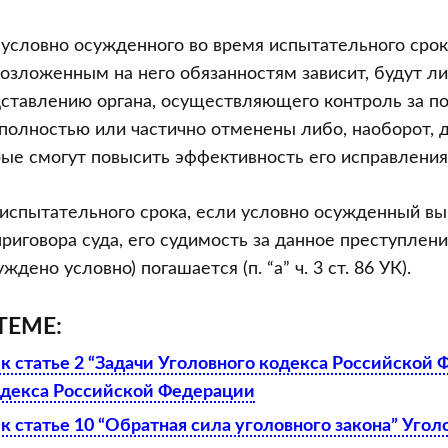
условно осужденного во время испытательного срок
озложенным на него обязанностям зависит, будут ли
дставлению органа, осуществляющего контроль за п
 полностью или частично отменены либо, наоборот,
ые смогут повысить эффективность его исправления
 испытательного срока, если условно осужденный в
риговора суда, его судимость за данное преступлени
дено условно) погашается (п. “а” ч. 3 ст. 86 УК).
ТЕМЕ:
к статье 2 “Задачи Уголовного кодекса Российской 
одекса Российской Федерации
 статье 10 “Обратная сила уголовного закона” Угол