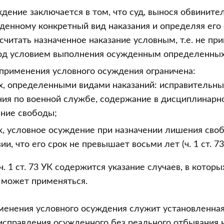
дение заключается в том, что суд, вынося обвините
денному конкретный вид наказания и определяя его 
считать назначенное наказание условным, т.е. не при
од условием выполнения осужденным определенных
применения условного осуждения ограничена:
х, определенными видами наказаний: исправительны
ния по военной службе, содержание в дисциплинарно
ние свободы;
х, условное осуждение при назначении лишения св
ии, что его срок не превышает восьми лет (ч. 1 ст. 73
 ч. 1 ст. 73 УК содержится указание случаев, в котор
 может применяться.
менения условного осуждения служит установленна
исправления осужденного без реального отбывания 