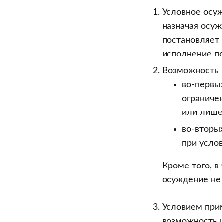
осуждение”
Условное осуж
Уголовного
назначая осуж
кодекса
постановляет 
Российской
исполнение п
Федерации
Возможность 
во-первы
ограниче
или лише
во-вторы
при услов
Кроме того, в
осуждение не
Условием при
возможность 