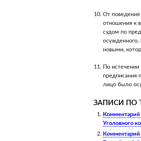
От поведения 
отношения к в
судом по пре
осужденного,
новыми, котор
По истечении
предписания п
лицо было осуж
ЗАПИСИ ПО 
Комментарий 
Уголовного к
Комментарий к