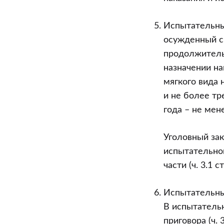
Испытательный
осужденный с
продолжительн
назначении на
мягкого вида
и не более тр
года – не мене
Уголовный за
испытательно
части (ч. 3.1 ст
Испытательный
В испытатель
приговора (ч. 3