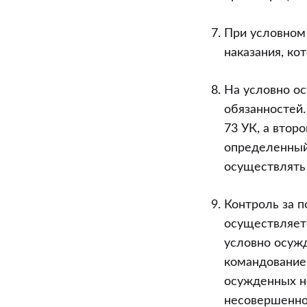
При условном
наказания, ко
На условно о
обязанностей.
73 УК, а втор
определенный
осуществлять 
Контроль за 
осуществляет
условно осуж
командованием
осужденных н
несовершенно