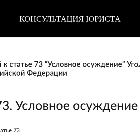
КОНСУЛЬТАЦИЯ ЮРИСТА
Консультация
Консультация
юриста
юриста
к статье 73 “Условное осуждение” Уго
сийской Федерации
й
73. Условное осуждение
атье 73