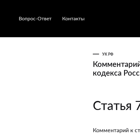
Вопрос-Ответ
Контакты
УК РФ
Комментарий 
кодекса Рос
Комментари
Статья 
к
статье
73
Комментарий к ст
“Условное