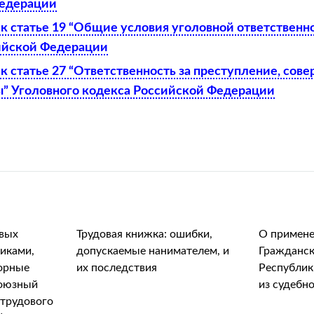
Федерации
к статье 19 “Общие условия уголовной ответственн
ийской Федерации
 статье 27 “Ответственность за преступление, сов
” Уголовного кодекса Российской Федерации
вых
Трудовая книжка: ошибки,
О примене
иками,
допускаемые нанимателем, и
Гражданск
орные
их последствия
Республик
союзный
из судебно
 трудового