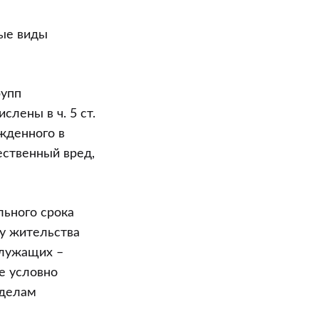
ые виды
рупп
лены в ч. 5 ст.
ужденного в
ственный вред,
льного срока
у жительства
служащих –
ие условно
 делам