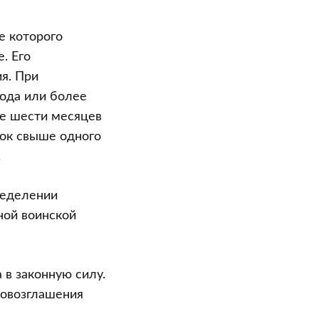
е которого
. Его
я. При
года или более
ее шести месяцев
рок свыше одного
.
ределении
ной воинской
 в законную силу.
ровозглашения