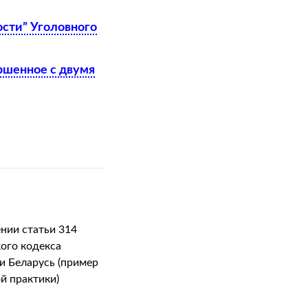
ости” Уголовного
ершенное с двумя
нии статьи 314
ого кодекса
и Беларусь (пример
й практики)