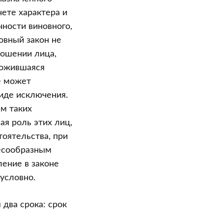
чете характера и
ности виновного,
овный закон не
ношении лица,
ложившаяся
е может
иде исключения.
м таких
ая роль этих лиц,
тоятельства, при
лесообразным
ение в законе
условно.
два срока: срок