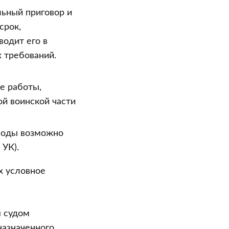
льный приговор и
срок,
водит его в
 требований.
е работы,
й воинской части
ободы возможно
 УК).
ых условное
я судом
назначенного