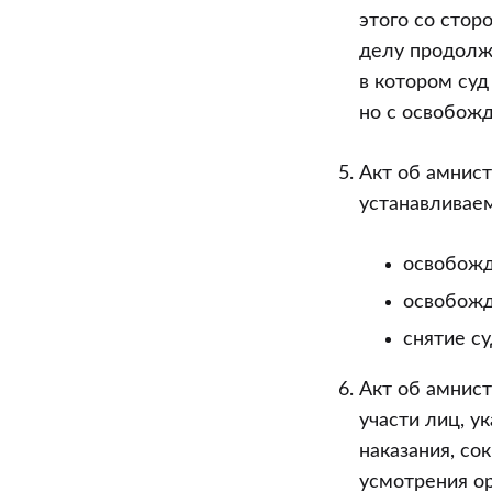
этого со стор
делу продолжа
в котором суд
но с освобожд
Акт об амнис
устанавливаем
освобожд
освобожд
снятие с
Акт об амнис
участи лиц, у
наказания, сок
усмотрения ор