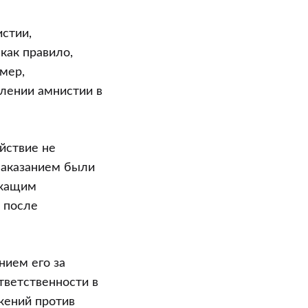
истии,
как правило,
мер,
влении амнистии в
йствие не
наказанием были
ежащим
 после
нием его за
тветственности в
жений против