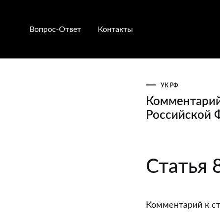
Вопрос-Ответ
Контакты
УК РФ
Комментарий 
Российской 
Комментари
Статья 
к
статье
84
Комментарий к ст
“Амнистия”