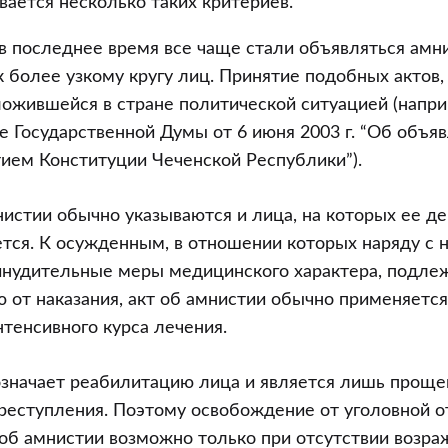
ается несколько таких критериев.
в последнее время все чаще стали объявляться амн
 более узкому кругу лиц. Принятие подобных актов, 
ожившейся в стране политической ситуацией (напри
 Государственной Думы от 6 июня 2003 г. “Об объя
тием Конституции Чеченской Республики”).
нистии обычно указываются и лица, на которых ее де
тся. К осужденным, в отношении которых наряду с 
инудительные меры медицинского характера, подл
 от наказания, акт об амнистии обычно применяется
тенсивного курса лечения.
означает реабилитацию лица и является лишь проще
реступления. Поэтому освобождение от уголовной о
 об амнистии возможно только при отсутствии возра