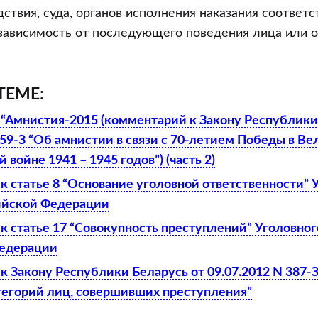
дствия, суда, органов исполнения наказания соответс
 зависимость от последующего поведения лица или о
ТЕМЕ:
“Амнистия-2015 (комментарий к Закону Республики
259-З “Об амнистии в связи с 70-летием Победы в В
 войне 1941 – 1945 годов”) (часть 2)
 статье 8 “Основание уголовной ответственности” 
ийской Федерации
 статье 17 “Совокупность преступлений” Уголовног
Федерации
 Закону Республики Беларусь от 09.07.2012 N 387-
тегорий лиц, совершивших преступления”