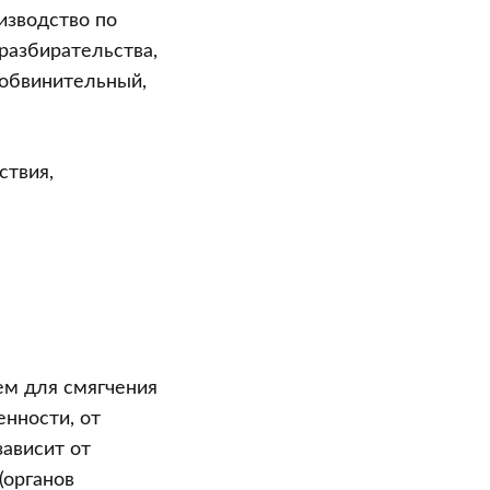
изводство по
разбирательства,
 обвинительный,
ствия,
ем для смягчения
енности, от
зависит от
(органов