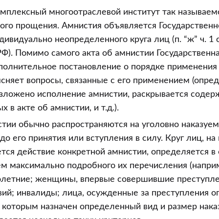
омплексный многоотраслевой институт так называем
ного прощения. Амнистия объявляется Государственн
ивидуально неопределенного круга лиц (п. “ж” ч. 1 с
Ф). Помимо самого акта об амнистии Государственн
олнительное постановление о порядке применения э
сняет вопросы, связанные с его применением (опре
озложено исполнение амнистии, раскрывается содер
 в акте об амнистии, и т.д.).
тии обычно распространяются на уголовно наказуем
о его принятия или вступления в силу. Круг лиц, на
тся действие конкретной амнистии, определяется в
ем максимально подробного их перечисления (напри
летние; женщины, впервые совершившие преступле
вий; инвалиды; лица, осужденные за преступления 
 которым назначен определенный вид и размер наказа