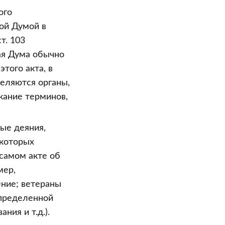
ого
ой Думой в
т. 103
ая Дума обычно
того акта, в
деляются органы,
жание терминов,
ые деяния,
 которых
 самом акте об
мер,
ние; ветераны
определенной
ния и т.д.).