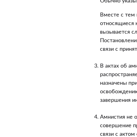
Обычно указыв
Вместе с тем 
относящиеся к
вызывается сл
Постановление
связи с приня
В актах об ам
распространяе
назначены пр
освобождению
завершения ин
Амнистия не 
совершение п
связи с актом