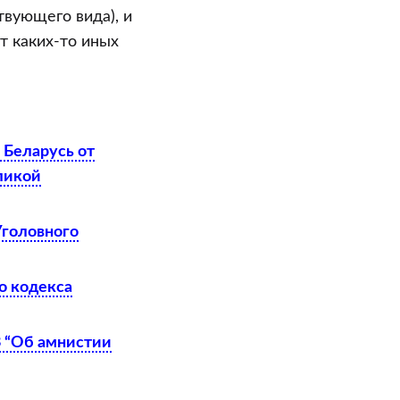
твующего вида), и
т каких-то иных
 Беларусь от
еликой
Уголовного
о кодекса
З “Об амнистии