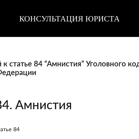
КОНСУЛЬТАЦИЯ ЮРИСТА
Консультация
Консультация
юриста
юриста
к статье 84 “Амнистия” Уголовного ко
Федерации
й
84. Амнистия
атье 84