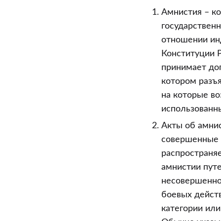
Уголовного
Амнистия – к
кодекса
государствен
Российской
отношении инд
Федерации
Конституции Р
принимает доп
котором разъя
на которые в
использованных
Акты об амнис
совершенные д
распространяе
амнистии пут
несовершенно
боевых дейст
категории или