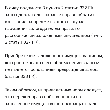
для
В силу подпункта 3 пункта 2 статьи 332 ГК
отказа
залогодержатель сохраняет право обратить
в
взыскание на предмет залога в случае
иске
нарушения залогодателем правил о
банка
распоряжении заложенным имуществом (пункт
об
2 статьи 327 ГК).
обращении
взыскания
Приобретение заложенного имущества лицом,
на
которое не знало о его обременении залогом,
заложенное
не является основанием прекращения залога
имущество?
(статья 333 ГК).
Каким
образом
Таким образом, из приведенных норм следует,
третье
что переход права собственности на
лицо
заложенное имущество не прекращает залог
может