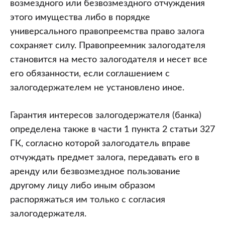
заключении
возмездного или безвозмездного отчуждения
договора
этого имущества либо в порядке
купли-
универсального правопреемства право залога
продажи
сохраняет силу. Правопреемник залогодателя
автомобиля
становится на место залогодателя и несет все
третье
его обязанности, если соглашением с
лицо
залогодержателем не установлено иное.
не
Гарантия интересов залогодержателя (банка)
знало
определена также в части 1 пункта 2 статьи 327
об
ГК, согласно которой залогодатель вправе
имеющемся
отчуждать предмет залога, передавать его в
обременении
аренду или безвозмездное пользование
данного
другому лицу либо иным образом
имущества
распоряжаться им только с согласия
залогом,
залогодержателя.
основанием