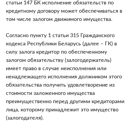
обязательства
статьи 147 БК исполнение обязательств по
кредитополучателя
кредитному договору может обеспечиваться в
по
том числе залогом движимого имущества.
погашению
кредита.
Согласно пункту 1 статьи 315 Гражданского
При
кодекса Республики Беларусь (далее – ГК) в
наступлении
силу залога кредитор по обеспеченному
обусловленного
залогом обязательству (залогодержатель)
срока
имеет право в случае неисполнения или
кредитополучатель
ненадлежащего исполнения должником этого
не
обязательства получить удовлетворение из
вернул
стоимости заложенного имущества
кредит.
преимущественно перед другими кредиторами
Впоследствии
лица, которому принадлежит это имущество
оказалось,
(залогодателя).
что