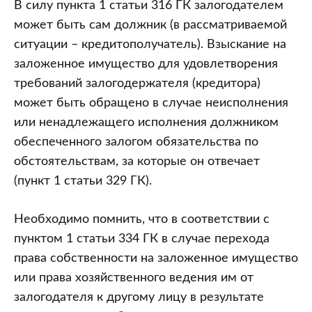
в
В силу пункта 1 статьи 316 ГК залогодателем
нарушение
может быть сам должник (в рассматриваемой
условий
ситуации – кредитополучатель). Взыскание на
договора
заложенное имущество для удовлетворения
залога
требований залогодержателя (кредитора)
кредитополучатель
может быть обращено в случае неисполнения
продал
или ненадлежащего исполнения должником
автомобиль
обеспеченного залогом обязательства по
третьему
обстоятельствам, за которые он отвечает
лицу.
(пункт 1 статьи 329 ГК).
Является
ли
Необходимо помнить, что в соответствии с
то
пунктом 1 статьи 334 ГК в случае перехода
обстоятельство,
права собственности на заложенное имущество
что
или права хозяйственного ведения им от
при
залогодателя к другому лицу в результате