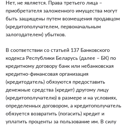
Между
Нет, не является. Права третьего лица –
банком
приобретателя заложенного имущества могут
(кредитодателем,
быть защищены путем возмещения продавцом
залогодержателем)
(кредитополучателем, первоначальным
и
залогодателем) убытков.
кредитополучателем
(залогодателем)
В соответствии со статьей 137 Банковского
заключен
кодекса Республики Беларусь (далее – БК) по
кредитный
кредитному договору банк или небанковская
договор
кредитно-финансовая организация
и
(кредитодатель) обязуются предоставить
договор
денежные средства (кредит) другому лицу
залога
(кредитополучателю) в размере и на условиях,
автомобиля
определенных договором, а кредитополучатель
в
обязуется возвратить (погасить) кредит и
обеспечение
уплатить проценты за пользование им. В силу