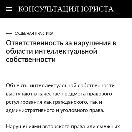
КОНСУЛЬТАЦИЯ ЮРИСТА
Консультация
Консультация
юриста
юриста
СУДЕБНАЯ ПРАКТИКА
Ответственность за нарушения в
области интеллектуальной
собственности
Ответственность
Объекты интеллектуальной собственности
за
выступают в качестве предмета правового
нарушения
регулирования как гражданского, так и
в
административного и уголовного права.
области
интеллектуальной
Нарушениями авторского права или смежных