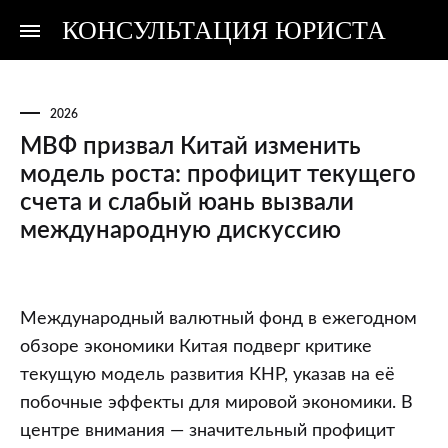
КОНСУЛЬТАЦИЯ ЮРИСТА
Консультация
Консультация
юриста
юриста
2026
МВФ призвал Китай изменить
модель роста: профицит текущего
счета и слабый юань вызвали
международную дискуссию
МВФ
Международный валютный фонд в ежегодном
призвал
обзоре экономики Китая подверг критике
Китай
текущую модель развития КНР, указав на её
изменить
побочные эффекты для мировой экономики. В
модель
центре внимания — значительный профицит