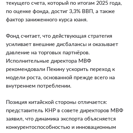
роста:
текущего счета, который по итогам 2025 года,
профицит
по оценке фонда, достиг 3,3% ВВП, а также
текущего
фактор заниженного курса юаня.
счета
и
Фонд считает, что действующая стратегия
слабый
усиливает внешние дисбалансы и оказывает
юань
давление на торговых партнёров.
вызвали
Исполнительные директора МВФ
международную
рекомендовали Пекину ускорить переход к
дискуссию
модели роста, основанной прежде всего на
внутреннем потреблении.
Позиция китайской стороны отличается:
представитель КНР в совете директоров МВФ
заявил, что динамика экспорта объясняется
конкурентоспособностью и инновационным